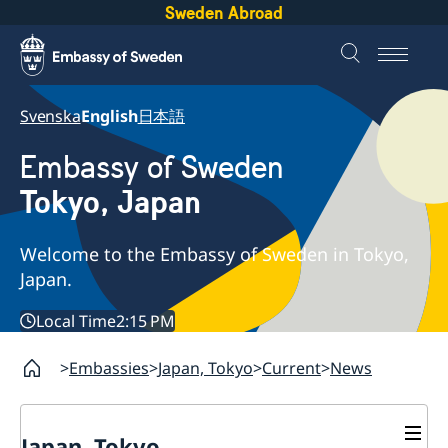
Sweden Abroad
Svenska
English
日本語
Embassy of Sweden
Tokyo, Japan
Welcome to the Embassy of Sweden in Tokyo,
Japan.
Local Time
2:15 PM
Embassies
Japan, Tokyo
Current
News
Japan, Tokyo