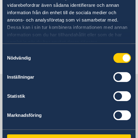
| vfsglobal - vfsglobal
for information and to
vidarebefordrar även sådana identifierare och annan
book appointment for your application.
information från din enhet till de sociala medier och
annons- och analysföretag som vi samarbetar med.
Dessa kan i sin tur kombinera informationen med annan
Read more here
information som du har tillhandahållit eller som de har
Applying for a visa as temporary visitor -
samlat in när du har använt deras tjänster.
Sweden Abroad
Samtyckesval
Nödvändig
Last updated 21 Mar 2024, 4.38 PM
Inställningar
Sweden in Japan
Statistik
Embassy
Marknadsföring
Visiting address
Temporary address:
Embassy of Sweden