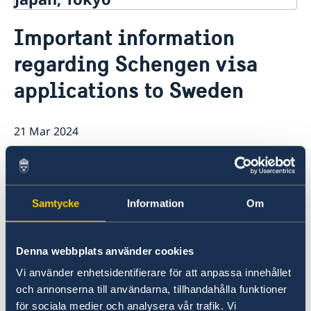
Contact
Important information
About us
regarding Schengen visa
Ambassador Viktoria Li
Current
Embassy Staff
applications to Sweden
News
Office of Science and Innovation
Calendar
Team Sweden Japan
Passport
21 Mar 2024
Commercial & Investment Office – Business Sweden
The Embassy Building
Application to the Embassy of Sweden in Tokyo for
Nominal Support
From March 22, 2024 Schengen visa
applications must be submitted to VFS
Global office in Tokyo and the
Samtycke
Information
Om
applications will be forwarded to the
Embassy of Sweden in Bangkok for
Denna webbplats använder cookies
handling and decision making.
Vi använder enhetsidentifierare för att anpassa innehållet
och annonserna till användarna, tillhandahålla funktioner
Please visit the website of VFS Global
för sociala medier och analysera vår trafik. Vi