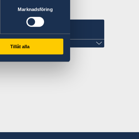
Marknadsföring
s
Tillåt alla
 Iraq
 in advance.
to Thursday 10.00-12.00
 an appointment.