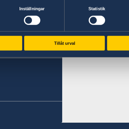
Inställningar
Statistik
Swedish Consulate
Section Office in Erbil
Tillåt urval
 in advance. See email
Gulan Street
Ster Tower, First Floor
Erbil, Kurdistan Region of
Visits need to be booked
Telephone hours: Sunday 
Send an email to request