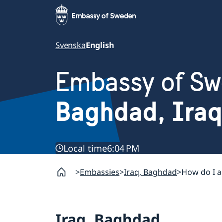
Svenska
English
Embassy of S
Baghdad, Iraq
Local time
6:04 PM
Embassies
Iraq, Baghdad
How do I a
Iraq, Baghdad