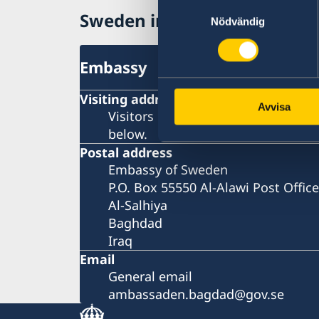
Samtyckesval
Sweden in Iraq
Nödvändig
Embassy
Visiting address
Avvisa
Visitors must book an appointment
below.
Postal address
Embassy of Sweden
P.O. Box 55550 Al-Alawi Post Office
Al-Salhiya
Baghdad
Iraq
Email
General email
ambassaden.bagdad@gov.se