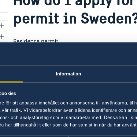
permit in Sweden
Residence permit
The Embassy of Sweden to Iraq does not handle
Applications are done online. www.migration
Information
For questions regarding residence permits p
in Istanbul,
Amman
or
Tehran
.
cookies
e för att anpassa innehållet och annonserna till användarna, tillh
vår trafik. Vi vidarebefordrar även sådana identifierare och anna
nnons- och analysföretag som vi samarbetar med. Dessa kan i sin
Last updated 30 Nov 2017, 5.52 PM
har tillhandahållit eller som de har samlat in när du har använt 