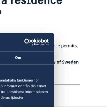
?
 matters regarding residence permits.
sverket.se
Om
lease contact the Embassy of Sweden
andahålla funktioner för
n information från din enhet
 tur kombinera informationen
deras tjänster.