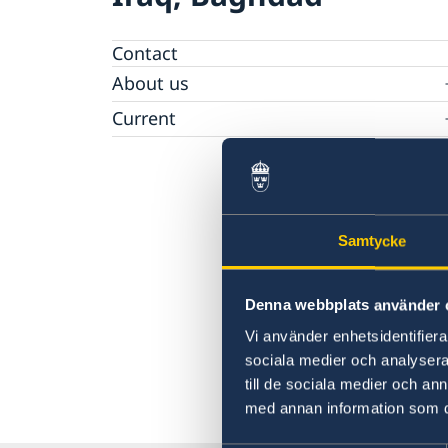
Contact
About us
Data Protection Policy (GDPR)
Current
News
Samtycke
Denna webbplats använder 
Vi använder enhetsidentifierar
sociala medier och analysera 
till de sociala medier och a
med annan information som du 