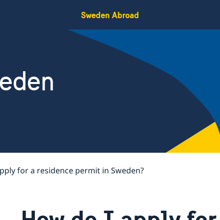
Sweden Abroad
weden
pply for a residence permit in Sweden?
How do I apply for