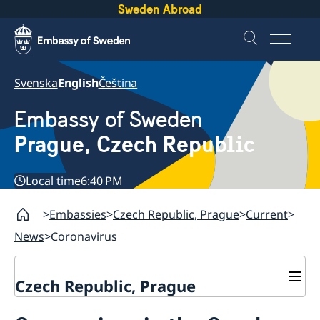
Sweden Abroad
Svenska
English
Čeština
Embassy of Sweden
Prague, Czech Republic
Local time
6:40 PM
Embassies
Czech Republic, Prague
Current
News
Coronavirus
Czech Republic, Prague
Contact