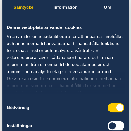
Declaration by Ambassadors in Prague on the
Samtycke
Information
Om
occasion of the Prague Pride Parade 2019
For information on the situation in Sweden,
Season's greetings
please follow
The defining issue of our time – and the way forward
the Swedish Government website
.
Denna webbplats använder cookies
Embassy will be closed on September 5
Vi använder enhetsidentifierare för att anpassa innehållet
Last updated 12 Mar 2020, 12.26 PM
och annonserna till användarna, tillhandahålla funktioner
för sociala medier och analysera vår trafik. Vi
vidarebefordrar även sådana identifierare och annan
Krisen i Mellanöstern påverkar
information från din enhet till de sociala medier och
flygtrafiken
annons- och analysföretag som vi samarbetar med.
Dessa kan i sin tur kombinera informationen med annan
information som du har tillhandahållit eller som de har
Minskad tillgång till flygbränsle till följd av
samlat in när du har använt deras tjänster.
krisen i Mellanöstern leder till såväl större som
Samtyckesval
mindre störningar i flygtrafiken. Det är därför
Nödvändig
viktigt att hålla sig informerad vid flygresor
utomlands, särskilt utanför EU.
Förutsättningarna kan ändras med kort varsel
Inställningar