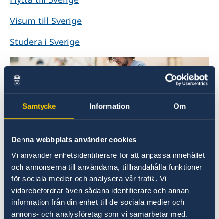
Visum till Sverige
Studera i Sverige
Samtycke
Information
Om
Denna webbplats använder cookies
Credits: Magnus Liam
Vi använder enhetsidentifierare för att anpassa innehållet
Karlsson/imagebank.sweden.se
och annonserna till användarna, tillhandahålla funktioner
Samordningsnummer
för sociala medier och analysera vår trafik. Vi
vidarebefordrar även sådana identifierare och annan
För att ansöka om ett provisoriskt pass till ditt
information från din enhet till de sociala medier och
barn behöver barnet ett samordningsnummer.
annons- och analysföretag som vi samarbetar med.