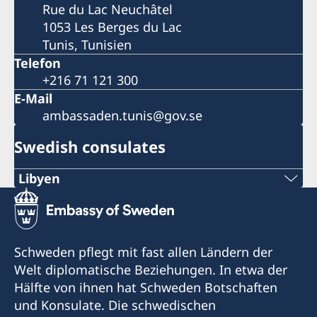
Rue du Lac Neuchâtel
1053 Les Berges du Lac
Tunis, Tunisien
Telefon
+216 71 121 300
E-Mail
ambassaden.tunis@gov.se
Swedish consulates
Libyen
Sveriges honorärkonsulat i Benghazi:
+218 612 225 116 eller +218 612 230 430
Schweden pflegt mit fast allen Ländern der
E-post:
Welt diplomatische Beziehungen. In etwa der
Hälfte von ihnen hat Schweden Botschaften
benghazi.swecons@yahoo.com
und Konsulate. Die schwedischen