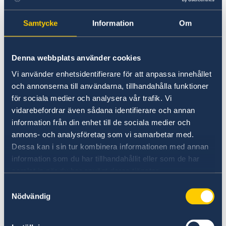
samma blankett. Du kan använda samma
blankett om du vill anmäla ny adress, om du
Samtycke
Information
Om
flyttat under din boendetid i utlandet.
Blanketten ska skrivas ut och signeras för
Denna webbplats använder cookies
hand. Du kan antingen posta blanketten till
Vi använder enhetsidentifierare för att anpassa innehållet
Skatteverket till adressen som står på
och annonserna till användarna, tillhandahålla funktioner
blanketten, eller skanna/fota och skicka in via
för sociala medier och analysera vår trafik. Vi
Skatteverkets mejlformulär. Du hittar
vidarebefordrar även sådana identifierare och annan
mejlformuläret under
”Kontakta oss”
på
information från din enhet till de sociala medier och
Skatteverkets hemsida. Blanketten måste
annons- och analysföretag som vi samarbetar med.
komma in till Skatteverket
senast den 10 juni.
Dessa kan i sin tur kombinera informationen med annan
information som du har tillhandahållit eller som de har
samlat in när du har använt deras tjänster.
Brevrösta från utlandet
Samtyckesval
Nödvändig
Alla som befinner sig utomlands kan också
brevrösta. Du kan få material för brevröstning