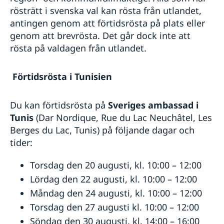
In- och utresebestämmelser
rösträtt i svenska val kan rösta från utlandet,
Något om tunisiska tullregler
antingen genom att förtidsrösta på plats eller
Hälso- och sjukvård
genom att brevrösta. Det går dock inte att
Lokala lagar och sedvänjor
rösta på valdagen från utlandet.
Kriminalitet och personlig säkerhet
Trafiksäkerhet
Resa i landet
Förtidsrösta i Tunisien
Övriga upplysningar
Du kan förtidsrösta på
Sveriges ambassad i
Tunis
(Dar Nordique, Rue du Lac Neuchâtel, Les
Berges du Lac, Tunis) på följande dagar och
tider:
Torsdag den 20 augusti, kl. 10:00 – 12:00
Lördag den 22 augusti, kl. 10:00 – 12:00
Måndag den 24 augusti, kl. 10:00 – 12:00
Torsdag den 27 augusti kl. 10:00 – 12:00
Söndag den 30 augusti, kl. 14:00 – 16:00