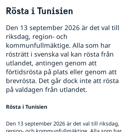
Rösta i Tunisien
Rösta i Tunisien
Hjälp till svenskar i Tunisien
Rösta i Tunisien
Den 13 september 2026 är det val till
Gifta sig i Tunisien
Legaliseringar
riksdag, region- och
Avgifter
kommunfullmäktige. Alla som har
Hjälp kring medborgarskap
rösträtt i svenska val kan rösta från
Pass utomlands i Tunisien
Provisoriskt pass i Tunisien
utlandet, antingen genom att
Uppehållstillståndskort
förtidsrösta på plats eller genom att
Beställning av samordningsnummer i Tunisien
brevrösta. Det går dock inte att rösta
Akut hjälp
på valdagen från utlandet.
Reseinformation
Ambassadens reseinformation
Rösta i Tunisien
Aktuella händelser
Inför resan
Allmänna säkerhetsläget
Om olyckan är framme
Terrorism
Den 13 september 2026 är det val till riksdag,
Naturförhållanden och katastrofer
region- och kommunfullmäktige. Alla som har