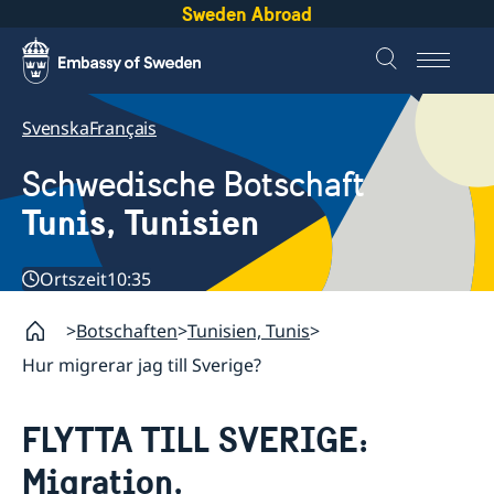
Sweden Abroad
Svenska
Français
Schwedische Botschaft
Tunis, Tunisien
Ortszeit
10:35
Botschaften
Tunisien, Tunis
Hur migrerar jag till Sverige?
FLYTTA TILL SVERIGE:
Migration,