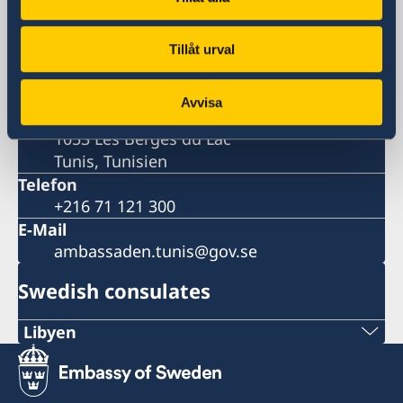
Rue du Lac Neuchâtel
Tunis
Postanschrift
Tillåt urval
Sveriges Ambassad Tunis
Dar Nordique
Avvisa
Rue du Lac Neuchâtel
1053 Les Berges du Lac
Tunis, Tunisien
Telefon
+216 71 121 300
E-Mail
ambassaden.tunis@gov.se
Swedish consulates
Libyen
Sveriges honorärkonsulat i Benghazi:
+218 612 225 116 eller +218 612 230 430