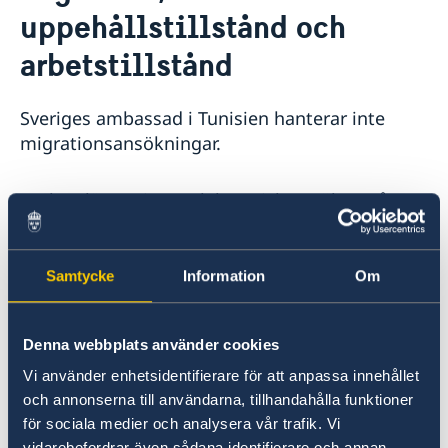
uppehållstillstånd och
arbetstillstånd
Sveriges ambassad i Tunisien hanterar inte
migrationsansökningar.
Du kan lämna in en elektronisk ansökan på
Migrationsverkets hemsida
. Där finner du
dessutom information om anhöriginvandring,
studier och arbete.
Samtycke
Information
Om
Vid online-ansökan på Migrationsverkets
Denna webbplats använder cookies
hemsida väljs Sveriges Ambassad i Rabat,
Vi använder enhetsidentifierare för att anpassa innehållet
Marocko. Vid behov kan ambassaden i Rabat
och annonserna till användarna, tillhandahålla funktioner
hjälpa dig med foton och fingeravtryck.
för sociala medier och analysera vår trafik. Vi
vidarebefordrar även sådana identifierare och annan