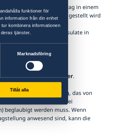
riskt pass
, wenn der Antrag in einem
andahålla funktioner för
n, Hamburg oder München gestellt wird
n information från din enhet
 tur kombinera informationen
g in einem der Honorarkonsulate in
deras tjänster.
 gestellt wird
Marknadsföring
ötigen außerdem:
- oder Zuordnungsnummer
.
Tillåt alla
er Erziehungsberechtigen
, das von
d unterschrieben und von zwei
n) beglaubigt werden muss. Wenn
agstellung anwesend sind, kann die