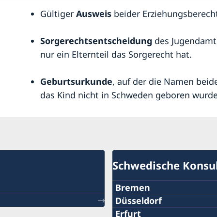
Gültiger
Ausweis
beider Erziehungsberecht
Sorgerechtsentscheidung
des Jugendamte
nur ein Elternteil das Sorgerecht hat.
Geburtsurkunde
, auf der die Namen beide
das Kind nicht in Schweden geboren wurde
Schwedische Konsu
Bremen
Telefon:
Düsseldorf
Telefon:
Erfurt