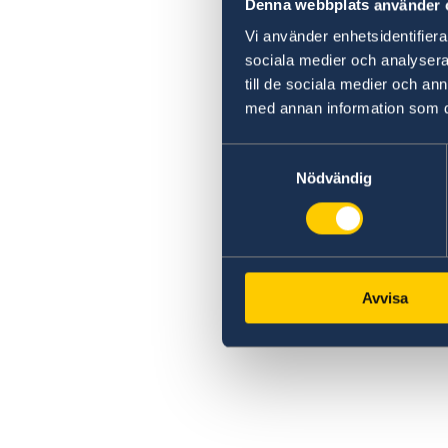
Denna webbplats använder 
Vi använder enhetsidentifierar
sociala medier och analysera 
till de sociala medier och a
med annan information som du 
Samtyckesval
Nödvändig
Avvisa