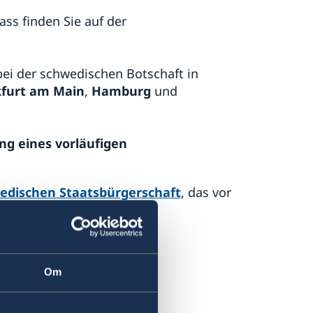
ss finden Sie auf der
bei der schwedischen Botschaft in
furt am Main
,
Hamburg
und
g eines vorläufigen
edischen Staatsbürgerschaft
, das vor
e
Om
als Identitätsnachweis