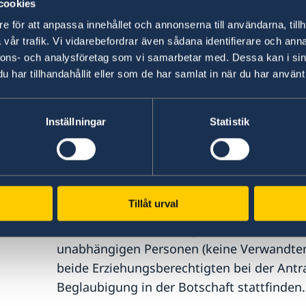
cookies
Ausgefülltes Formular
Ansökan om proviso
e för att anpassa innehållet och annonserna till användarna, tillh
der Honorarkonsulate in Frankfurt am Mai
vår trafik. Vi vidarebefordrar även sådana identifierare och anna
nnons- och analysföretag som vi samarbetar med. Dessa kan i sin
Zwei aktuelle Passbilder
, wenn der Antra
har tillhandahållit eller som de har samlat in när du har använt 
Frankfurt am Main, Hamburg oder München
Inställningar
Statistik
Minderjährige kinder (unter 18 Jahren) ben
Eine ausgeschtelte schwedische
Personen
Tillåt urval
Das
Formular
Einverständniserklärung d
beiden Elternteilen ausgefüllt, datiert un
unabhängigen Personen (keine Verwandte
beide Erziehungsberechtigten bei der Antr
Beglaubigung in der Botschaft stattfinden.