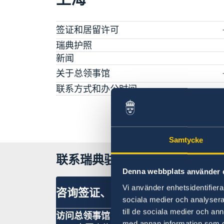
签证和居留许可
签证申请
瑞典护照
长期逗留（90 天或更长）
新闻
申请居留许可
关于总领事馆
采访请求
数据保护政策
联系方式和办公时间
生物识别和护照检查
空缺职位
领取居留许可卡
Samtycke
联系瑞典驻上海总领事馆
Denna webbplats använder 
Vi använder enhetsidentifierar
咨询签证、工作和居留许可相关问
sociala medier och analysera 
till de sociala medier och a
访问总领事馆
med annan information som du 