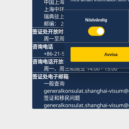
中国上海市淮海中路381号
上海中环广场15楼
Samtyckesval
瑞典驻上海总领事馆
Nödvändig
邮编： 200020
签证处开放时间
周一至周五 9:00 - 11:00
咨询电话
+86-21-5359 9639 +86 21 5359 963
Avvisa
咨询电话开放时间
周一、周三和周五 14:00 - 15:00
签证处电子邮箱
一般查询
generalkonsulat.shanghai-visum@
签证和移民问题
generalkonsulat.shanghai-visum@