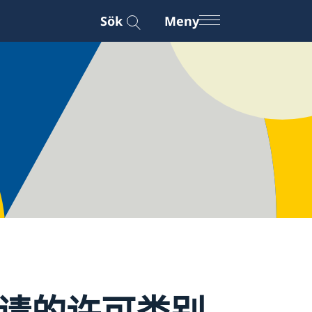
Sök
Meny