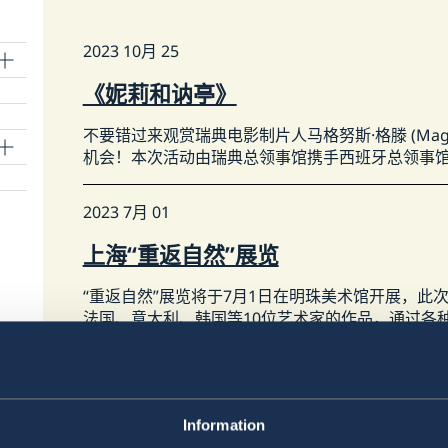
2023 10月 25
《妮莉和讷亭》
不要错过来观赏瑞典电影制片人马格努斯·格滕 (Magnu
机会！本次活动由瑞典总领事馆携手西班牙总领事
2023 7月 01
上海“重返自然”展览
“重返自然”展览将于7月1日在明珠美术馆开展，此次展
法国、意大利、韩国等10位艺术家的作品，通过各
然”。
2023 6月 27
Information
无障碍主题短片放映