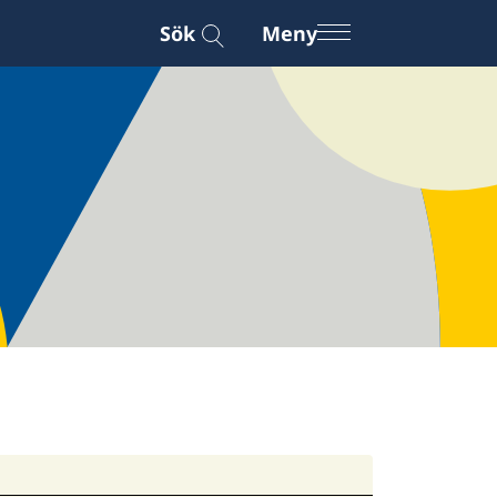
Sök
Meny