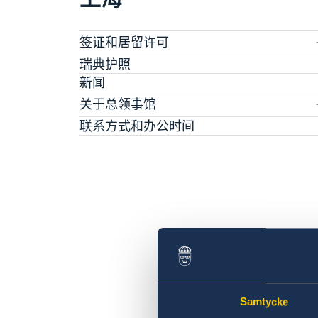
签证和居留许可
签证申请
瑞典护照
长期逗留（90 天或更长）
新闻
申请居留许可
关于总领事馆
采访请求
数据保护政策
联系方式和办公时间
生物识别和护照检查
空缺职位
领取居留许可卡
Samtycke