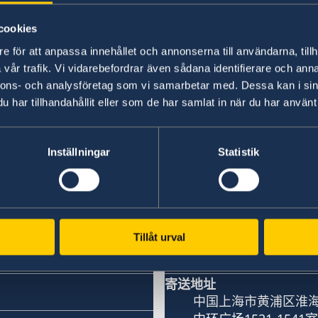
正值聋盲意识周之际，英国驻上海总领事馆和瑞典驻
cookies
国和瑞典的无障碍主题短片，用电影来讲述残障者
e för att anpassa innehållet och annonserna till användarna, tillh
vår trafik. Vi vidarebefordrar även sådana identifierare och anna
1
2
3
...
21
22
»
nnons- och analysföretag som vi samarbetar med. Dessa kan i sin
har tillhandahållit eller som de har samlat in när du har använt 
Inställningar
Statistik
题
瑞典驻上海总领事馆
访问总领事馆
中国上海市淮海中路3
上海中环广场15楼
Tillåt urval
瑞典驻上海总领事馆
邮编： 200020
寄送地址
中国上海市黄浦区淮海