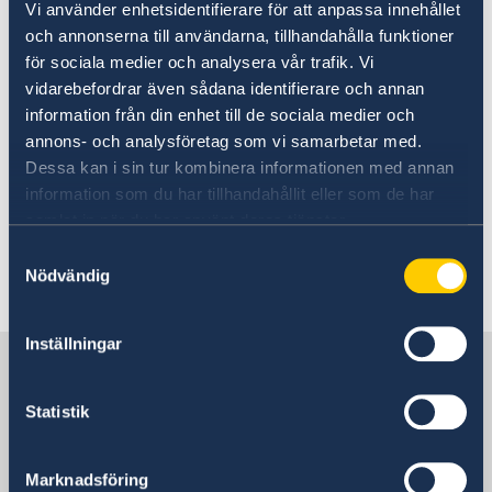
Vi använder enhetsidentifierare för att anpassa innehållet
儿童和法定监护人的护照复印件
och annonserna till användarna, tillhandahålla funktioner
för sociala medier och analysera vår trafik. Vi
儿童出生证明复印件
vidarebefordrar även sådana identifierare och annan
如果未成年人的法定监护人不是未成年人的父
information från din enhet till de sociala medier och
母，则提供一份官方文件（复印件或原件），
annons- och analysföretag som vi samarbetar med.
表明谁是未成年人的法定监护人
Dessa kan i sin tur kombinera informationen med annan
information som du har tillhandahållit eller som de har
授权书
samlat in när du har använt deras tjänster.
Samtyckesval
Nödvändig
您可以在
此处
下载授权书模板。
Inställningar
联系瑞典驻上海总领事馆
Statistik
咨询签证、工作和居留许可相关问题
Marknadsföring
访问总领事馆