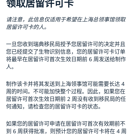
领取居留许可卡
签证申请
长期逗留（90 天或更长）
申请居留许可
请注意，此信息仅适用于希望在上海总领事馆领取
采访请求
居留许可卡的人。
生物识别和护照检查
领取居留许可卡
一旦您收到瑞典移民局授予您居留许可的决定并且
瑞典护照
您已经提交了生物识别信息，您的居留许可卡订单
新闻
将最早在居留许可首次生效日期前 6 周发送给制作
关于总领事馆
人。
数据保护政策
联系方式和办公时间
空缺职位
制作该卡并将其发送到上海领事馆可能需要长达 4
周的时间。不可能加快整个过程。因此，如果您在
居留许可首次生效日期前 2 周没有收到移民局的任
何通知，请检查您的居留许可卡的状态。
如果您的居留许可申请在居留许可首次有效期前不
到 6 周获得批准，则预计您的居留许可卡将在 4 周