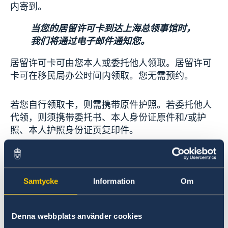
内寄到。
当您的居留许可卡到达上海总领事馆时，
我们将通过电子邮件通知您。
居留许可卡可由您本人或委托他人领取。居留许可
卡可在移民局办公时间内领取。您无需预约。
若您自行领取卡，则需携带原件护照。若委托他人
代领，则须携带委托书、本人身份证原件和/或护
照、本人护照身份证页复印件。
18 岁以下儿童
Samtycke
Information
Om
对于 18 岁以下儿童，必须由儿童的法定监护人之
一代为领取居留许可卡，或写一份委托书，允许其
他人代为领取儿童的居留许可卡。委托书必须由儿
Denna webbplats använder cookies
童的法定监护人签署。必须提供以下文件：