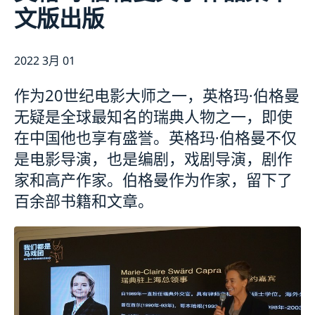
文版出版
长期逗留（90 天或更长）
新闻
申请居留许可
关于总领事馆
采访请求
数据保护政策
联系方式和办公时间
2022 3月 01
生物识别和护照检查
空缺职位
领取居留许可卡
作为20世纪电影大师之一，英格玛∙伯格曼
无疑是全球最知名的瑞典人物之一，即使
在中国他也享有盛誉。英格玛∙伯格曼不仅
是电影导演，也是编剧，戏剧导演，剧作
家和高产作家。伯格曼作为作家，留下了
百余部书籍和文章。