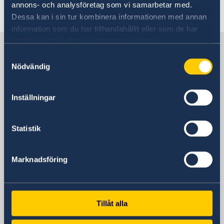
annons- och analysföretag som vi samarbetar med.
Dessa kan i sin tur kombinera informationen med annan
information som du har tillhandahållit eller som de har
samlat in när du har använt deras tjänster.
联系瑞典驻上海总领事馆
Samtyckesval
Nödvändig
咨询签证、工作和居留许可相关问题
Inställningar
访问总领事馆
中国上海市淮海中路381号
上海中环广场15楼
Statistik
瑞典驻上海总领事馆
邮编： 200020
Marknadsföring
签证处开放时间
周一至周五 9:00 - 11:00
咨询电话
Tillåt alla
+86-21-5359 9639 +86 21 5359 9639
咨询电话开放时间