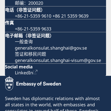
邮编：200020
电话（非签证问题）
+86-21-5359 9610 +86 21 5359 9639
传真
+86-21-5359 9633
电子邮箱（非签证问题）
一般查询
generalkonsulat.shanghai@gov.se
签证和移民问题
generalkonsulat.shanghai-visum@gov.se
Social media
LinkedIn
Sweden has diplomatic relations with almost
all states in the world, with embassies and
consulates in around half of these. Sweden's