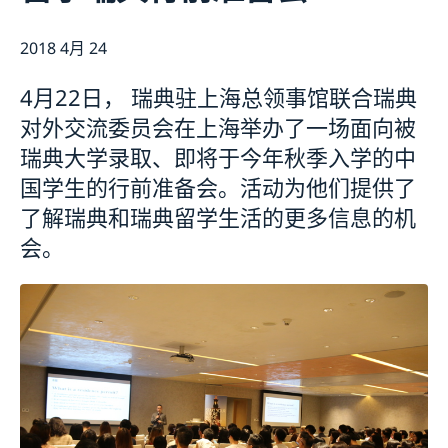
长期逗留（90 天或更长）
新闻
申请居留许可
2018 4月 24
关于总领事馆
采访请求
数据保护政策
联系方式和办公时间
生物识别和护照检查
4月22日， 瑞典驻上海总领事馆联合瑞典
空缺职位
领取居留许可卡
对外交流委员会在上海举办了一场面向被
瑞典大学录取、即将于今年秋季入学的中
国学生的行前准备会。活动为他们提供了
了解瑞典和瑞典留学生活的更多信息的机
会。