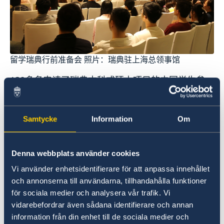
留学瑞典行前准备会 照片：瑞典驻上海总领事馆
130多名申请了瑞典本科或硕士项目的中国学生参
加了行前准备会。活动上，来自领馆的代表先为大
家介绍了瑞典的概况和在瑞典生活的实用信息。之
后，几位瑞典归国校友分享了他们在瑞典的留学经
Samtycke
Information
Om
历。除此之外， 来自隆德大学、乌普萨拉大学、查
尔姆斯理工大学、瑞典皇家理工学院、斯德哥尔摩
Denna webbplats använder cookies
大学、于默奥大学和林奈大学的代表也介绍了他们
各自的学校。
Vi använder enhetsidentifierare för att anpassa innehållet
och annonserna till användarna, tillhandahålla funktioner
för sociala medier och analysera vår trafik. Vi
瑞典大学今年秋季将开设一千多个英语授课的学位
vidarebefordrar även sådana identifierare och annan
项目。单单硕士项目，就有一千多名中国申请人获
information från din enhet till de sociala medier och
得了录取通知书。