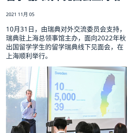
长期逗留（90 天或更长）
新闻
申请居留许可
2021 11月 05
关于总领事馆
采访请求
数据保护政策
联系方式和办公时间
生物识别和护照检查
10月31日，由瑞典对外交流委员会支持，
空缺职位
领取居留许可卡
瑞典驻上海总领事馆主办，面向2022年秋
出国留学学生的留学瑞典线下见面会，在
上海顺利举行。