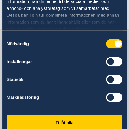
为参会的学生分享留学经历。近30名学生参加了本
information från din enhet till de sociala medier och
次活动。
annons- och analysföretag som vi samarbetar med.
Dessa kan i sin tur kombinera informationen med annan
information som du har tillhandahållit eller som de har
samlat in när du har använt deras tjänster.
联系瑞典驻上海总领事馆
Samtyckesval
Nödvändig
咨询签证、工作和居留许可相关问题
Inställningar
访问总领事馆
中国上海市淮海中路381号
Statistik
上海中环广场15楼
瑞典驻上海总领事馆
Marknadsföring
邮编： 200020
签证处开放时间
周一至周五 9:00 - 11:00
咨询电话
Tillåt alla