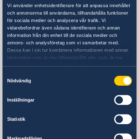
访问总领事馆
Vi använder enhetsidentifierare för att anpassa innehållet
中国上海市淮海中路381号
och annonserna till användarna, tillhandahålla funktioner
上海中环广场15楼
för sociala medier och analysera vår trafik. Vi
瑞典驻上海总领事馆
vidarebefordrar även sådana identifierare och annan
邮编： 200020
information från din enhet till de sociala medier och
annons- och analysföretag som vi samarbetar med.
签证处开放时间
Dessa kan i sin tur kombinera informationen med annan
周一至周五 9:00 - 11:00
information som du har tillhandahållit eller som de har
咨询电话
samlat in när du har använt deras tjänster.
+86-21-5359 9639 +86 21 5359 9639
Samtyckesval
咨询电话开放时间
Nödvändig
周一、周三和周五 14:00 - 15:00
签证处电子邮箱
一般查询
Inställningar
generalkonsulat.shanghai-visum@gov.se
签证和移民问题
Statistik
generalkonsulat.shanghai-visum@gov.se
瑞典驻上海总领事馆
Marknadsföring