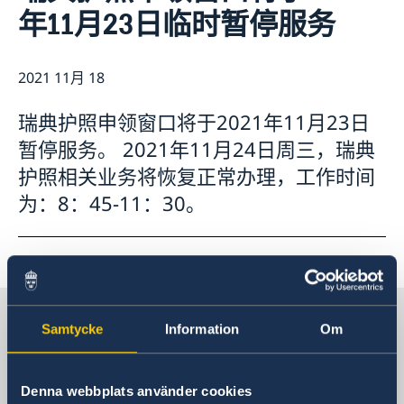
年11月23日临时暂停服务
长期逗留（90 天或更长）
新闻
申请居留许可
关于总领事馆
采访请求
数据保护政策
联系方式和办公时间
2021 11月 18
生物识别和护照检查
空缺职位
领取居留许可卡
瑞典护照申领窗口将于2021年11月23日
暂停服务。 2021年11月24日周三，瑞典
护照相关业务将恢复正常办理，工作时间
为：8：45-11：30。
联系瑞典驻上海总领事馆
Samtycke
Information
Om
咨询签证、工作和居留许可相关问题
Denna webbplats använder cookies