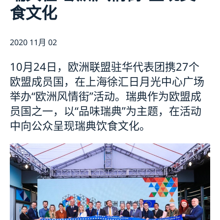
食文化
长期逗留（90 天或更长）
新闻
申请居留许可
关于总领事馆
采访请求
数据保护政策
联系方式和办公时间
2020 11月 02
生物识别和护照检查
空缺职位
领取居留许可卡
10月24日，欧洲联盟驻华代表团携27个
欧盟成员国，在上海徐汇日月光中心广场
举办“欧洲风情街”活动。瑞典作为欧盟成
员国之一，以“品味瑞典”为主题，在活动
中向公众呈现瑞典饮食文化。