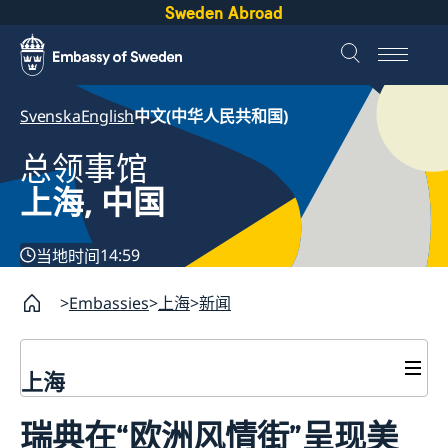
Sweden Abroad
Svenska
English
中文(中华人民共和国)
总领事馆
上海, 中国
14:59
当地时间
Embassies
上海
新闻
上海
签证和居留许可
瑞典在“欧洲风情街”呈现美
签证申请
瑞典护照