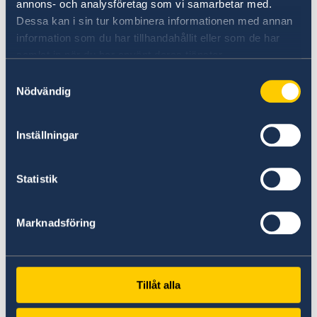
annons- och analysföretag som vi samarbetar med.
Dessa kan i sin tur kombinera informationen med annan
information som du har tillhandahållit eller som de har
samlat in när du har använt deras tjänster.
Samtyckesval
Nödvändig
Inställningar
Statistik
Marknadsföring
此次“欧洲风情街”吸引了约
58000
人次前来。
Tillåt alla