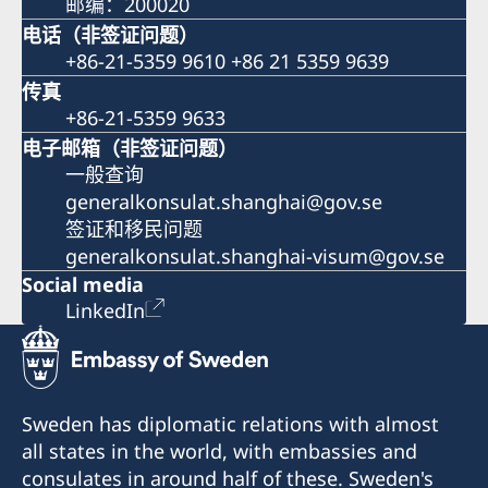
邮编：200020
电话（非签证问题）
+86-21-5359 9610 +86 21 5359 9639
传真
+86-21-5359 9633
电子邮箱（非签证问题）
一般查询
generalkonsulat.shanghai@gov.se
签证和移民问题
generalkonsulat.shanghai-visum@gov.se
Social media
LinkedIn
Sweden has diplomatic relations with almost
all states in the world, with embassies and
consulates in around half of these. Sweden's