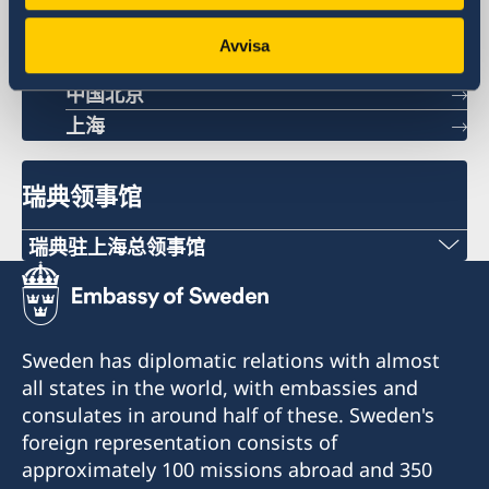
瑞典驻华大使馆
Avvisa
中国北京
上海
瑞典领事馆
瑞典驻上海总领事馆
电话
+86 21 5359 9610
Sweden has diplomatic relations with almost
电子邮件
all states in the world, with embassies and
consulates in around half of these. Sweden's
generalkonsulat.shanghai@gov.se
foreign representation consists of
approximately 100 missions abroad and 350
传真