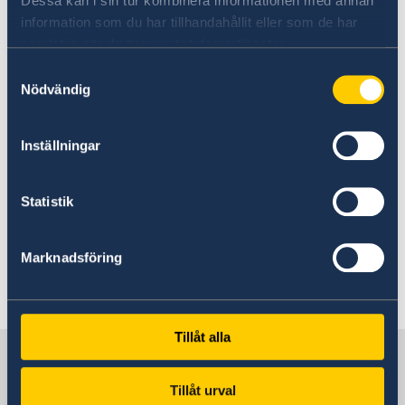
Dessa kan i sin tur kombinera informationen med annan
information som du har tillhandahållit eller som de har
其他免除医疗保险要求的人士包括：
samlat in när du har använt deras tjänster.
Samtyckesval
外交护照持有者
Nödvändig
申请机场过境签证的人
非瑞典欧盟公民的亲属，例如其
Inställningar
- 丈夫或妻子
- 登记伴侣
Statistik
- 普通法配偶
- 年龄未满 21 岁的子女
Marknadsföring
- 年龄较大但经济上仍依赖父母的子女
- 经济上依赖在瑞典子女的父母 。
Tillåt alla
瑞典在中国
Tillåt urval