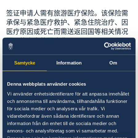
旅游医疗保险
签证申请人需有旅游医疗保险。该保险需
申诉
承保与紧急医疗救护、紧急住院治疗、因
访问超过 90 天 - 探访居留许可及D签证
在瑞典学习
医疗原因或死亡而需送返回国等相关情况
在瑞典工作
而可能产生的医疗费用。
在瑞典家庭团聚
ADS 签证 - 团体旅游签证
投保总额至少为 30 000 欧元，并在所有申根区国家
费用
及全程停留时间内有效。
Samtycke
Information
Om
录取生物信息
领取居留许可卡
处理个人数据
您在申请时需提供旅游医疗保险证明，并应在旅程
Denna webbplats använder cookies
欧盟公民家庭成员
中携带该保险凭证，因为可能需要在入境检查站等
商业与贸易
Vi använder enhetsidentifierare för att anpassa innehållet
地点出示该证明。
och annonserna till användarna, tillhandahålla funktioner
贸易与推广
för sociala medier och analysera vår trafik. Vi
免除保险
医疗保健/生命科学
瑞典与中国贸易
vidarebefordrar även sådana identifierare och annan
瑞典可持续运输解决方案
贸易障碍
information från din enhet till de sociala medier och
某些职业群体可免除保险要求，因其工作原因已使
企业社会责任(CSR)中心
annons- och analysföretag som vi samarbetar med.
他们具有类似的保险。