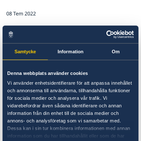
İsveç şirketlerini bu şekilde destekliyoruz
08 Tem 2022
Biz İsveç şirketleri için bir kaynağız
Güncel
Team Sweden
Haberler
Kurban Bayramı
Size Nasıl Destek Olabiliriz
Türkiye’deki İsveç Şirketleri
İsveç Sağlık ve Sosyal İşler Bakanı Lena Hallengren
Ticaret Engellerini Bildirin
tarafından Dünya Sağlık Örgütü’nün 23 Nisan tarihli
17 May 2022
brifinginde yapılan konuşma
Samtycke
Information
Om
19 Mayis
Denna webbplats använder cookies
10 Şub 2022
Vi använder enhetsidentifierare för att anpassa innehållet
och annonserna till användarna, tillhandahålla funktioner
İsveç Sosyal Hizmetleri hakkındaki
för sociala medier och analysera vår trafik. Vi
mesnetsiz söylenti
vidarebefordrar även sådana identifierare och annan
information från din enhet till de sociala medier och
22 Haz 2020
annons- och analysföretag som vi samarbetar med.
Dessa kan i sin tur kombinera informationen med annan
Yeni telefon saatleri
information som du har tillhandahållit eller som de har