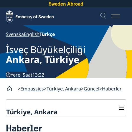
Sweden Abroad
Svenska
English
Türkçe
İsveç Büyükelçiliği
Ankara, Türkiye
Yerel Saat
13:22
Embassies
Türkiye, Ankara
Güncel
Haberler
Türkiye, Ankara
İletişim
Haberler
Hakkımızda