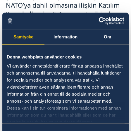
NATO’ya dahil olmasına ilişkin Katılım
Protokolleri ise 5 Temmuz tarihinde
tüm NATO ülkeleri tarafından
imzalanmıştır. İmza, NATO mensubu
Samtycke
Information
Om
ülkelerin söz konusu Protokolü onay
sürecine geçebilecekleri anlamına
gelmektedir.
Denna webbplats använder cookies
Vi använder enhetsidentifierare för att anpassa innehållet
Bir NATO üyesi olarak İsveç, NATO’nun terörle
och annonserna till användarna, tillhandahålla funktioner
mücadele politikasına tamamen bağlı kalacak
för sociala medier och analysera vår trafik. Vi
ve bu çabaların aktif bir parçası olacaktır.
vidarebefordrar även sådana identifierare och annan
NATO’nun yakın bir ortağı olması nedeniyle
information från din enhet till de sociala medier och
İsveç, NATO’nun terörle mücadele konusundaki
annons- och analysföretag som vi samarbetar med.
teknik çalışma gruplarına halihazırda
Dessa kan i sin tur kombinera informationen med annan
katılmakta olup Birleşmiş Milletler, DAEŞ’e Karşı
information som du har tillhandahållit eller som de har
Küresel Koalisyon ve Avrupa Güvenlik ve
samlat in när du har använt deras tjänster.
İşbirliği Teşkilatı gibi NATO’nun da dahil olduğu