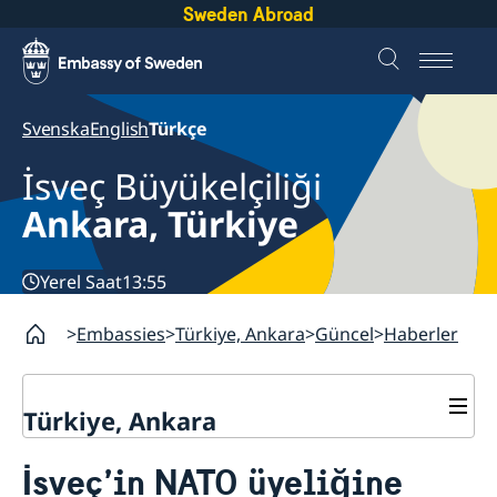
Sweden Abroad
Svenska
English
Türkçe
İsveç Büyükelçiliği
Ankara, Türkiye
Yerel Saat
13:55
Embassies
Türkiye, Ankara
Güncel
Haberler
Türkiye, Ankara
İletişim
İsveç’in NATO üyeliğine
Hakkımızda