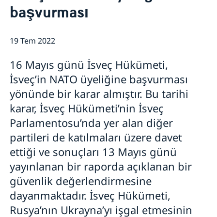
İsveç şirketlerini bu şekilde destekliyoruz
başvurması
Biz İsveç şirketleri için bir kaynağız
Güncel
Team Sweden
19 Tem 2022
Haberler
Size Nasıl Destek Olabiliriz
Türkiye’deki İsveç Şirketleri
İsveç Sağlık ve Sosyal İşler Bakanı Lena Hallengren
16 Mayıs günü İsveç Hükümeti,
Ticaret Engellerini Bildirin
tarafından Dünya Sağlık Örgütü’nün 23 Nisan tarihli
brifinginde yapılan konuşma
İsveç’in NATO üyeliğine başvurması
yönünde bir karar almıştır. Bu tarihi
karar, İsveç Hükümeti’nin İsveç
Parlamentosu’nda yer alan diğer
partileri de katılmaları üzere davet
ettiği ve sonuçları 13 Mayıs günü
yayınlanan bir raporda açıklanan bir
güvenlik değerlendirmesine
dayanmaktadır. İsveç Hükümeti,
Rusya’nın Ukrayna’yı işgal etmesinin