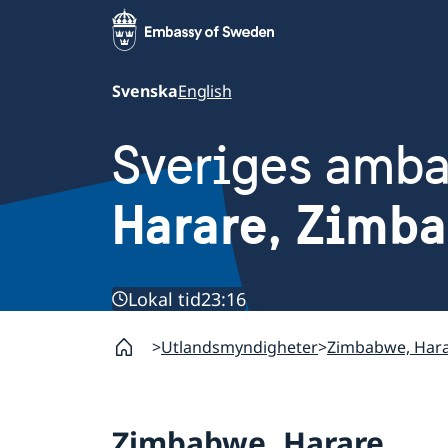
Svenska
English
Sveriges amb
Harare, Zimb
Lokal tid
23:16
Utlandsmyndigheter
Zimbabwe, Har
Zimbabwe, Harare