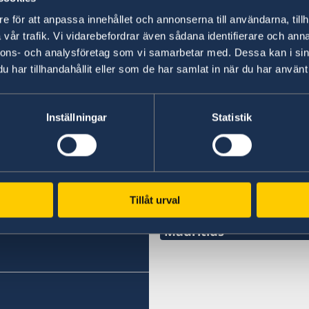
e för att anpassa innehållet och annonserna till användarna, tillh
01 feb. 2023
vår trafik. Vi vidarebefordrar även sådana identifierare och anna
nnons- och analysföretag som vi samarbetar med. Dessa kan i sin
Ambassaden stängd 7 och 10 april 2
har tillhandahållit eller som de har samlat in när du har använt 
«
1
2
3
4
5
»
Inställningar
Statistik
bwe
BWE
Honorärkonsulat
Tillåt urval
Malawi
Mauritius
Sverige har för tillfället
Rekryteringför ny Honor
Sveriges Honorärkonsula
kommer att publiceras när
C/O Taylor Smith & Co Lt