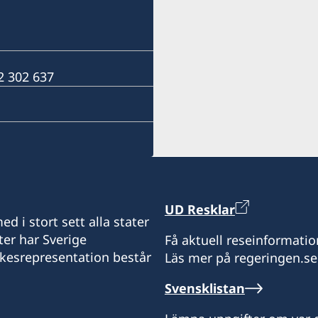
Aqualia Bldg, Old Quay D
Honorary Consul
Port Louis, Mauritius
Vakant
Tel: +230 2063333
Fax: +230 2402884
 2 302 637
Mail: swedishconsulate@
UD Resklar
d i stort sett alla stater
ter har Sverige
Få aktuell reseinformatio
ikesrepresentation består
Läs mer på regeringen.se
Svensklistan