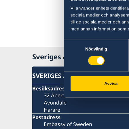
Vi använder enhetsidentifierar
sociala medier och analysera 
till de sociala medier och a
med annan information som du 
Samtyckesval
Nödvändig
Sveriges ambassad i Zimba
SVERIGES AMBASSAD I ZIMBA
Avvisa
Besöksadress
32 Aberdeen Road
Avondale
Harare
Postadress
Embassy of Sweden