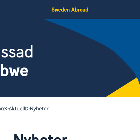
Sweden Abroad
assad
abwe
are
Aktuellt
Nyheter
Nyheter