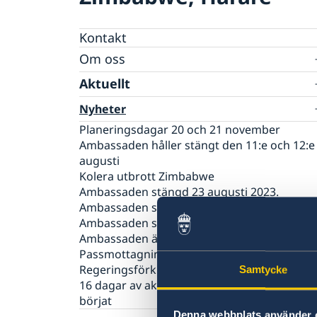
Kontakt
Om oss
Ambassaden
Aktuellt
Ambassadens personal
Nyheter
Lediga tjänster
Planeringsdagar 20 och 21 november
Ambassaden håller stängt den 11:e och 12:e
augusti
Kolera utbrott Zimbabwe
Ambassaden stängd 23 augusti 2023.
Ambassaden stängd 7 och 10 april 2023
Ambassaden stängd 18 april 2023
Ambassaden är stängd 10 och 13 april
Passmottagningen stängd 25-27 feb.
Regeringsförklaringen den 21 januari 2019
Samtycke
16 dagar av aktivism mot könsrelaterat våld
börjat
Denna webbplats använder 