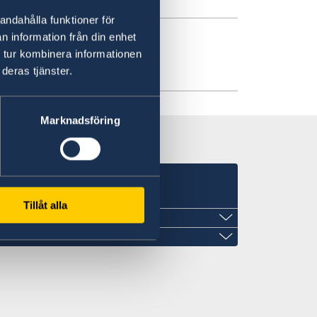
andahålla funktioner för
n information från din enhet
 tur kombinera informationen
023
deras tjänster.
Marknadsföring
Tillåt alla
 ingen representation i Malawi.
ärkonsul pågår och kontaktinformation
t
 process är klar.
d