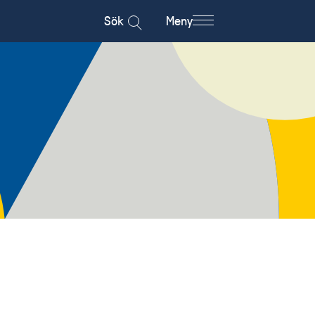
Sök
Meny