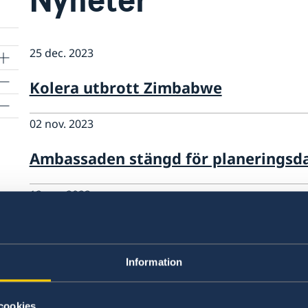
25 dec. 2023
Kolera utbrott Zimbabwe
02 nov. 2023
Ambassaden stängd för planeringsd
12 apr. 2023
Ambassaden stängd 18 april 2023
Information
01 feb. 2023
 har
Ambassaden stängd 23 augusti 2023
cookies