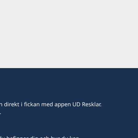
. Road
taylorsmith.mu
n direkt i fickan med appen UD Resklar.
.