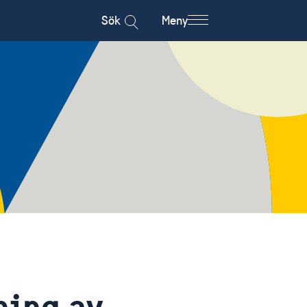
Sök
Meny
ning av