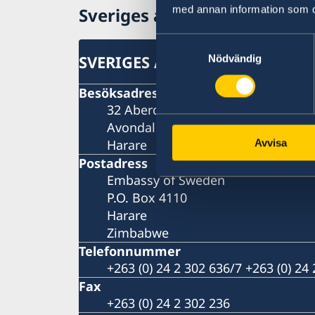
med annan information som du 
Sveriges ambassad i Zimba
Samtyckesval
SVERIGES AMBASSAD I ZIMBA
Nödvändig
Besöksadress
32 Aberdeen Road
Avondale
Harare
Avvisa
Postadress
Embassy of Sweden
P.O. Box 4110
Harare
Zimbabwe
Telefonnummer
+263 (0) 24 2 302 636/7 +263 (0) 24
Fax
+263 (0) 24 2 302 236