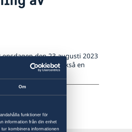
r onsdagen den 23 augusti 2023
al) - denna dag är också en
Om
andahålla funktioner för
n information från din enhet
 tur kombinera informationen