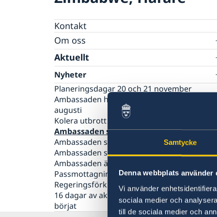
Kontakt
Om oss
Ambassaden
Aktuellt
Ambassadens personal
Nyheter
Lediga tjänster
Planeringsdagar 20 och 21 november
Ambassaden håller stängt den 11:e och 12:e
augusti
Kolera utbrott Zimbabwe
Ambassaden stängd 23 augusti 2023.
Ambassaden stängd 7 och 10 april 2023
Samtycke
Ambassaden stängd 18 april 2023
Ambassaden är stängd 10 och 13 april
Passmottagningen stängd 25-27 feb.
Denna webbplats använder 
Regeringsförklaringen den 21 januari 2019
Vi använder enhetsidentifierar
16 dagar av aktivism mot könsrelaterat våld
sociala medier och analysera 
börjat
till de sociala medier och a