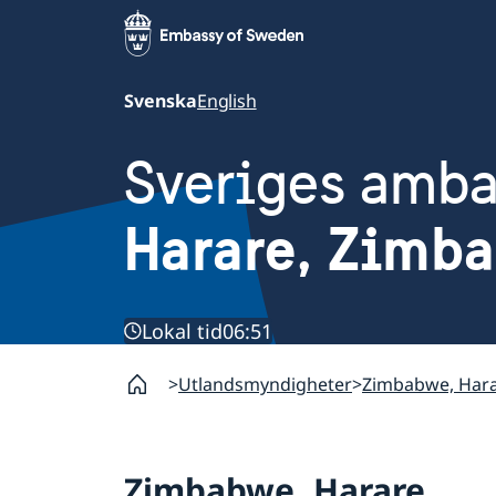
Svenska
English
Sveriges amb
Harare, Zimb
Lokal tid
06:51
Utlandsmyndigheter
Zimbabwe, Har
Zimbabwe, Harare