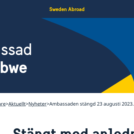
Sweden Abroad
assad
abwe
are
Aktuellt
Nyheter
Ambassaden stängd 23 augusti 2023.
Stängt med anled