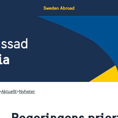
Sweden Abroad
assad
ia
Aktuellt
Nyheter
Regeringens priori