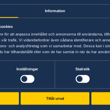
ill
Information
cookies
rat
e för att anpassa innehållet och annonserna till användarna, tillh
vår trafik. Vi vidarebefordrar även sådana identifierare och anna
Photo: Anders Löwdin/Riksdagen
nnons- och analysföretag som vi samarbetar med. Dessa kan i sin
har tillhandahållit eller som de har samlat in när du har använt 
Inställningar
Statistik
es
rationen 2023.
ns webbplats
nen på regeringens webbplats
Tillåt urval