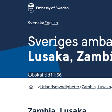
Svenska
English
Sveriges amb
Lusaka, Zamb
Lokal tid
11:56
Utlandsmyndigheter
Zambia, Lusaka
Zambia, Lusaka