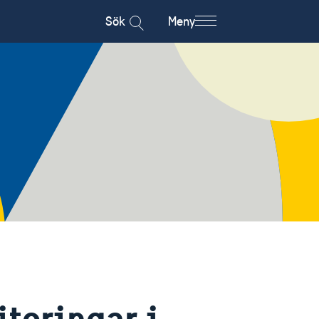
Sök
Meny
teringar i