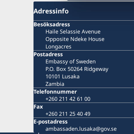
Adressinfo
Besöksadress
Haile Selassie Avenue
Opposite Ndeke House
Longacres
Postadress
Embassy of Sweden
P.O. Box 50264 Ridgeway
10101 Lusaka
Zambia
Telefonnummer
+260 211 42 61 00
Fax
+260 211 25 40 49
E-postadress
ambassaden.lusaka@gov.se