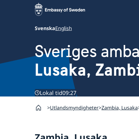
Svenska
English
Sveriges amb
Lusaka, Zamb
Lokal tid
09:27
Utlandsmyndigheter
Zambia, Lusaka
Zambia, Lusaka