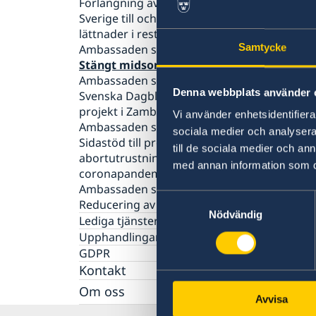
Förlängning av det tillfälliga inreseförbudet t
Sverige till och med den 31 augusti 2020 och
lättnader i restriktionerna för fler resenärer
Ambassaden stängd 6-7 juli 2020
Samtycke
Stängt midsommarafton
Ambassaden stängd 21 och 25 maj 2020
Denna webbplats använder 
Svenska Dagbladet: artikel om Sida-finansie
projekt i Zambia
Vi använder enhetsidentifierar
Ambassaden stängd 1 maj 2020
sociala medier och analysera 
Sidastöd till preventivmedel och
till de sociala medier och a
abortutrustning för att motverka
med annan information som du 
coronapandemins effekter
Ambassaden stängd under påskhelgen
Samtyckesval
Reducering av flygavgångar Ethiopian Airlin
Nödvändig
Lediga tjänster
Upphandlingar
GDPR
Kontakt
Om oss
Avvisa
Ambassadens personal