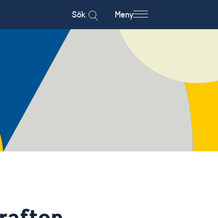
Sök
Meny
rafton