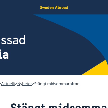
Sweden Abroad
assad
ia
Aktuellt
Nyheter
Stängt midsommarafton
Stängt midsomma