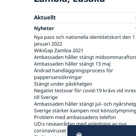
Aktuellt
Nyheter
Nya pass och nationella identitetskort den 1
januari 2022
WikiGap Zambia 2021
Ambassaden håller stängt midsommarafton
Ambassaden håller stängt 13 maj
Ändrad handläggningsprocess för
pappersansökningar
Stängt under påskhelgen
Negativt testsvar för covid-19 krävs vid inre
till Sverige
Ambassaden håller stängt jul- och nyårshel
Sverige stärker kampen mot könsstympnin
Problem med ambassadens telefon
UD:s reseavrådan med anledning av nya
coronaviruset