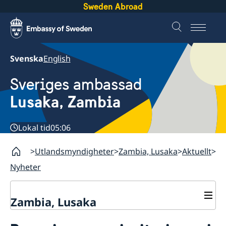
Sweden Abroad
Svenska
English
Sveriges ambassad
Lusaka, Zambia
Lokal tid
05:06
Utlandsmyndigheter
Zambia, Lusaka
Aktuellt
Nyheter
Zambia, Lusaka
Aktuellt