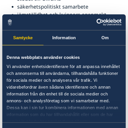
Stängt midsommarafton
säkerhetspolitiskt samarbete
Ambassaden stängd 21 och 25 maj 2020
jämställdhet och kvinnors egenmakt
Svenska Dagbladet: artikel om Sida-finansierat
projekt i Zambia
– Årets utrikesdeklaration presenteras i en svår
Ambassaden stängd 1 maj 2020
säkerhetspolitisk tid. Vi – Sverige, EU och Nato
Sidastöd till preventivmedel och abortutrustning för
Samtycke
Information
Om
– befinner oss i en långvarig och långtgående
att motverka coronapandemins effekter
konfrontation med Ryssland. Ryssland kommer
Ambassaden stängd under påskhelgen
fortsätta utgöra ett allvarligt hot mot
Reducering av flygavgångar Ethiopian Airlines
Denna webbplats använder cookies
säkerheten i Europa, oavsett utfallet av kriget i
Vi använder enhetsidentifierare för att anpassa innehållet
Ukraina. Vår uppgift är ofrånkomlig: vi ska
och annonserna till användarna, tillhandahålla funktioner
motverka Rysslands förmåga att göra oss
för sociala medier och analysera vår trafik. Vi
skada, inte minst genom att stödja Ukraina,
vidarebefordrar även sådana identifierare och annan
säger utrikesminister Maria Malmer
information från din enhet till de sociala medier och
Stenergard.
annons- och analysföretag som vi samarbetar med.
Dessa kan i sin tur kombinera informationen med annan
Läs hela utrikesdeklarationen på regeringen.se
information som du har tillhandahållit eller som de har
samlat in när du har använt deras tjänster.