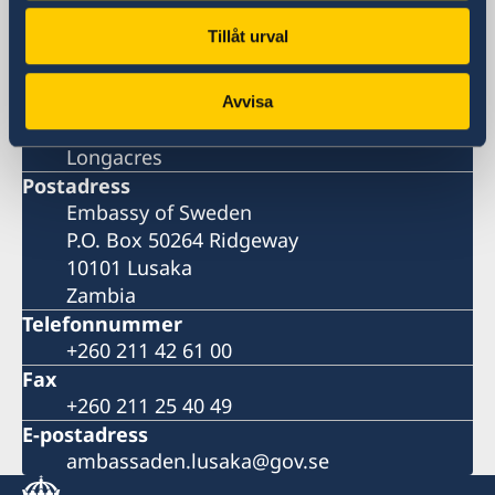
Adressinfo
Tillåt urval
Besöksadress
Haile Selassie Avenue
Avvisa
Opposite Ndeke House
Longacres
Postadress
Embassy of Sweden
P.O. Box 50264 Ridgeway
10101 Lusaka
Zambia
Telefonnummer
+260 211 42 61 00
Fax
+260 211 25 40 49
E-postadress
ambassaden.lusaka@gov.se