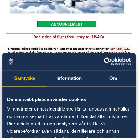
Ambassaden stängd 6-7 juli 2020
Stängt midsommarafton
Ambassaden stängd 21 och 25 maj 2020
Svenska Dagbladet: artikel om Sida-finansierat
projekt i Zambia
Ambassaden stängd 1 maj 2020
Sidastöd till preventivmedel och abortutrustning för
att motverka coronapandemins effekter
Ambassaden stängd under påskhelgen
Reducering av flygavgångar Ethiopian Airlines
Lediga tjänster
Samtycke
Information
Om
Upphandlingar
GDPR
Kontakt
Denna webbplats använder cookies
Om oss
Vi använder enhetsidentifierare för att anpassa innehållet
Ambassadens personal
och annonserna till användarna, tillhandahålla funktioner
Notera följande:
för sociala medier och analysera vår trafik. Vi
vidarebefordrar även sådana identifierare och annan
Det är viktigt att ha en anslutningsbiljett