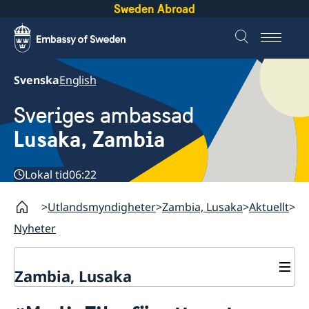
Sweden Abroad
Svenska
English
Sveriges ambassad
Lusaka, Zambia
Lokal tid
06:22
Utlandsmyndigheter
Zambia, Lusaka
Aktuellt
Nyheter
Zambia, Lusaka
Aktuellt