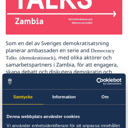
Stängt midsommarafton
Ambassaden stängd 21 och 25 maj 2020
Svenska Dagbladet: artikel om Sida-finansierat
projekt i Zambia
Ambassaden stängd 1 maj 2020
Sidastöd till preventivmedel och abortutrustning för
Som en del av Sveriges demokratisatsning
att motverka coronapandemins effekter
Ambassaden stängd under påskhelgen
planerar ambassaden en serie and
Democracy
Reducering av flygavgångar Ethiopian Airlines
, med olika aktörer och
Talks (demokratisnack)
samarbetspartners i Zambia, för att engagera,
skapa debatt och diskutera demokratin och
dess principer – globalt och lokalt.
Ambassaden bjöd in en utvald grupp
Samtycke
Information
Om
journalister tillsammans med två av Sveriges
partnerorganisationer i Zambia verksamma
inom mediasektorn. Syftet var att skapa en
Denna webbplats använder cookies
plattform för konversation och interaktion på
Vi använder enhetsidentifierare för att anpassa innehållet