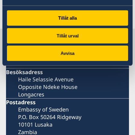
mediabesök på temat Stockholm Women in Tech.
Senast uppdaterad 02 mars 2020, 10.04
Tillåt alla
Tillåt urval
Sverige i Zambia
Avvisa
Adressinfo
Besöksadress
Haile Selassie Avenue
Opposite Ndeke House
Longacres
Postadress
Embassy of Sweden
P.O. Box 50264 Ridgeway
10101 Lusaka
Zambia