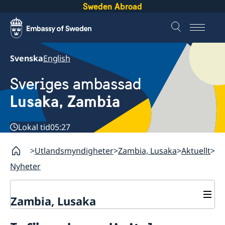
Sweden Abroad
Svenska
English
Sveriges ambassad
Lusaka, Zambia
Lokal tid
05:27
Utlandsmyndigheter
Zambia, Lusaka
Aktuellt
Nyheter
Zambia, Lusaka
Aktuellt