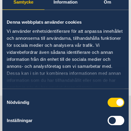
ansökan inte behöver skickas med post från en
Samtycke
Information
Om
Stängt midsommarafton
ambassad utomlands till Migrationsverket. E-
Ambassaden stängd 21 och 25 maj 2020
ansökan görs via Migrationsverkets hemsida
Svenska Dagbladet: artikel om Sida-finansierat
och du betalar ansökan med kort samt bokar
Denna webbplats använder cookies
projekt i Zambia
tid för personligt besök på ambassaden i e-
Ambassaden stängd 1 maj 2020
Vi använder enhetsidentifierare för att anpassa innehållet
ansökan. Läs mer om hur du ansöker här:
Sidastöd till preventivmedel och abortutrustning för
och annonserna till användarna, tillhandahålla funktioner
att motverka coronapandemins effekter
för sociala medier och analysera vår trafik. Vi
Ambassaden stängd under påskhelgen
vidarebefordrar även sådana identifierare och annan
Besöka Sverige längre tid än 90 dagar – ansök
Reducering av flygavgångar Ethiopian Airlines
information från din enhet till de sociala medier och
om uppehållstillstånd för besök -
annons- och analysföretag som vi samarbetar med.
Migrationsverket
Dessa kan i sin tur kombinera informationen med annan
information som du har tillhandahållit eller som de har
Senast uppdaterad 15 feb. 2024, 08.56
samlat in när du har använt deras tjänster.
Samtyckesval
Nödvändig
Sverige i Zambia
Inställningar
Adressinfo