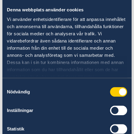
uppskattade zambiska hiphop-artister, som
Macky2, Slap Dee, Shimasta, Jay Rox, Cleo Ice
Denna webbplats använder cookies
Queen, Natasha Chansa, Killa och Legend'son
Vi använder enhetsidentifierare för att anpassa innehållet
som delade sina perspektiv på hiphopens
och annonserna till användarna, tillhandahålla funktioner
utveckling i Zambia.
för sociala medier och analysera vår trafik. Vi
vidarebefordrar även sådana identifierare och annan
information från din enhet till de sociala medier och
Filmvisningen följdes av en paneldiskussion
annons- och analysföretag som vi samarbetar med.
ledd av Magnus Mando, där representanter från
Dessa kan i sin tur kombinera informationen med annan
den svenska ambassaden, Ku-Atenga Media
information som du har tillhandahållit eller som de har
och ministeriet för ungdom, konst och idrott
samlat in när du har använt deras tjänster.
samt artisten Shimasta och Time Machines
grundare Duncan Sodala deltog. De
Samtyckesval
Nödvändig
diskuterade processerna bakom både
konserten och dokumentären, liksom vikten av
att fira kulturella utbyten och den väsentliga
Inställningar
roll som ministeriet för ungdom, konst och
idrott har inom Zambias musiksektor.
Statistik