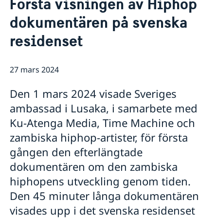
Första visningen av Hiphop
Kontakt
Nyheter
dokumentären på svenska
Om oss
Nya pass och nationella identitetskort den 1 januari
Lediga tjänster
2022
Upphandlingar
residenset
Ambassadens personal
WikiGap Zambia 2021
GDPR
Ambassaden håller stängt midsommarafton
Ambassaden håller stängt 13 maj
27 mars 2024
Ändrad handläggningsprocess för
pappersansökningar
Den 1 mars 2024 visade Sveriges
Stängt under påskhelgen
ambassad i Lusaka, i samarbete med
Negativt testsvar för covid-19 krävs vid inresa till
Sverige
Ku-Atenga Media, Time Machine och
Ambassaden håller stängt jul- och nyårshelgen
zambiska hiphop-artister, för första
Sverige stärker kampen mot könsstympning
gången den efterlängtade
Problem med ambassadens telefon
UD:s reseavrådan med anledning av nya
dokumentären om den zambiska
coronaviruset
hiphopens utveckling genom tiden.
Förlängning av det tillfälliga inreseförbudet till
Den 45 minuter långa dokumentären
Sverige till och med den 31 augusti 2020 och
lättnader i restriktionerna för fler resenärer
visades upp i det svenska residenset
Ambassaden stängd 6-7 juli 2020