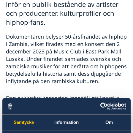
inför en publik bestående av artister
Stängt midsommarafton
och producenter, kulturprofiler och
Ambassaden stängd 21 och 25 maj 2020
Svenska Dagbladet: artikel om Sida-finansierat
hiphop-fans.
projekt i Zambia
Ambassaden stängd 1 maj 2020
Dokumentären belyser 50-årsfirandet av hiphop
Sidastöd till preventivmedel och abortutrustning för
i Zambia, vilket firades med en konsert den 2
att motverka coronapandemins effekter
december 2023 på Music Club i East Park Mall,
Ambassaden stängd under påskhelgen
Reducering av flygavgångar Ethiopian Airlines
Lusaka. Under firandet samlades svenska och
zambiska musiker för att berätta om hiphopens
betydelsefulla historia samt dess djupgående
inflytande på den zambiska kulturen.
Den exklusiva konserten innehöll ett kreativt
kulturutbyte och uppträdanden av den
Grammy-belönade svenska hiphop-artisten
Jason "Timbuktu" Diakité tillsammans med
Samtycke
Information
Om
Esther och Masaka Trio, och en rad olika