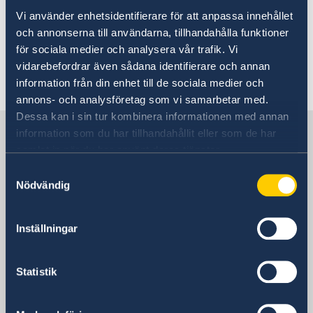
UD har även öppnat ett särskilt nummer för
Stängt midsommarafton
Vi använder enhetsidentifierare för att anpassa innehållet
frågor kring coronaviruset och resande: 08-405
Ambassaden stängd 21 och 25 maj 2020
och annonserna till användarna, tillhandahålla funktioner
Svenska Dagbladet: artikel om Sida-finansierat
92 00.
för sociala medier och analysera vår trafik. Vi
projekt i Zambia
vidarebefordrar även sådana identifierare och annan
Ambassaden stängd 1 maj 2020
Senast uppdaterad 01 juli 2020, 17.08
information från din enhet till de sociala medier och
Sidastöd till preventivmedel och abortutrustning för
annons- och analysföretag som vi samarbetar med.
att motverka coronapandemins effekter
Dessa kan i sin tur kombinera informationen med annan
Ambassaden stängd under påskhelgen
Sverige i Zambia
information som du har tillhandahållit eller som de har
Reducering av flygavgångar Ethiopian Airlines
samlat in när du har använt deras tjänster.
Lediga tjänster
Upphandlingar
Samtyckesval
Adressinfo
GDPR
Nödvändig
Kontakt
Besöksadress
Om oss
Haile Selassie Avenue
Inställningar
Ambassadens personal
Opposite Ndeke House
Longacres
Statistik
Postadress
Embassy of Sweden