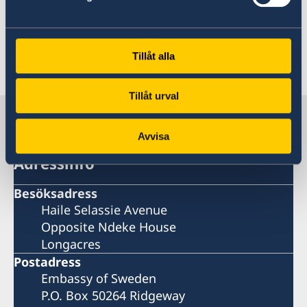
erövring av dalen som folkstammens
hövdingarna gjort tidigare i historien.
Tillåt alla
Senast uppdaterad 02 aug. 2023, 08.15
Tillåt urval
Sverige i Zambia
Avvisa
Adressinfo
Besöksadress
Haile Selassie Avenue
Opposite Ndeke House
Longacres
Postadress
Embassy of Sweden
P.O. Box 50264 Ridgeway