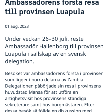
Ambassadörens första resa
Kontakt
Nyheter
till provinsen Luapula
Om oss
Nya pass och nationella identitetskort den 1 januari
Lediga tjänster
2022
Upphandlingar
Ambassadens personal
WikiGap Zambia 2021
GDPR
01 aug. 2023
Ambassaden håller stängt midsommarafton
Ambassaden håller stängt 13 maj
Under veckan 26–30 juli, reste
Ändrad handläggningsprocess för
Ambassadör Hallenborg till provinsen
pappersansökningar
Stängt under påskhelgen
Luapula i sällskap av en svensk
Negativt testsvar för covid-19 krävs vid inresa till
delegation.
Sverige
Ambassaden håller stängt jul- och nyårshelgen
Sverige stärker kampen mot könsstympning
Besöket var ambassadörens första i provinsen
Problem med ambassadens telefon
som ligger i norra delarna av Zambia.
UD:s reseavrådan med anledning av nya
Delegationen påbörjade sin resa i provinsens
coronaviruset
huvudstad Mansa för att utföra en
Förlängning av det tillfälliga inreseförbudet till
artighetsvisit hos provinsens ständiga
Sverige till och med den 31 augusti 2020 och
sekreterare samt hos borgmästaren. Efter
lättnader i restriktionerna för fler resenärer
dessa besök så följde en diskussion med
Ambassaden stängd 6-7 juli 2020