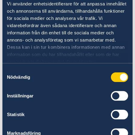
Nästkommande dag välkomnade FN:s
Vi använder enhetsidentifierare för att anpassa innehållet
Flyktingorgan (UNHCR) delegationen till en
och annonserna till användarna, tillhandahålla funktioner
bosättning i Mantapala, ett flyktingläger som
för sociala medier och analysera vår trafik. Vi
etablerades 2018 för att ge flyktingar från
vidarebefordrar även sådana identifierare och annan
Demokratiska Republiken Kongo (DRK) som
information från din enhet till de sociala medier och
korsat gränsen till Zambia via Luapula eller
annons- och analysföretag som vi samarbetar med.
Dessa kan i sin tur kombinera informationen med annan
andra vägar i norr en plats att bo. Dagens
information som du har tillhandahållit eller som de har
program innehöll ett besök ett One-Stop
samlat in när du har använt deras tjänster.
Centre för könsbaserat våld, möjlighet att
interagera med Gender Club in School, och
Samtyckesval
Nödvändig
möten med Refugee Central Committee.
En av resans höjdpunkter inträffade på
Inställningar
lördagen – den traditionella ceremonin
Mutumboko i Mwansabombwe. Det är den
Statistik
största festivalen i Luapula provinsen och firas
årligen i juli. Eventen involverade ett
uppförande av Luba Lundas migration samt
Marknadsföring