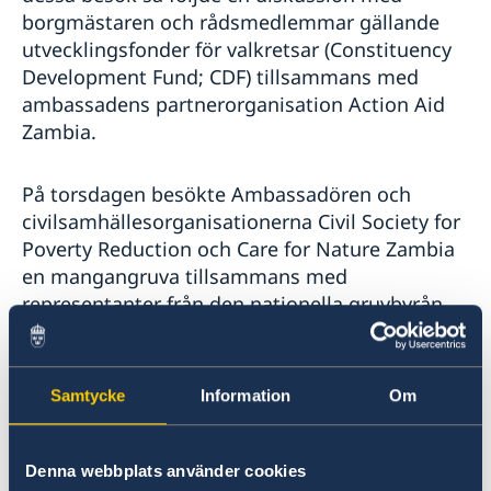
Stängt midsommarafton
borgmästaren och rådsmedlemmar gällande
Ambassaden stängd 21 och 25 maj 2020
utvecklingsfonder för valkretsar (Constituency
Svenska Dagbladet: artikel om Sida-finansierat
Development Fund; CDF) tillsammans med
projekt i Zambia
ambassadens partnerorganisation Action Aid
Ambassaden stängd 1 maj 2020
Zambia.
Sidastöd till preventivmedel och abortutrustning för
att motverka coronapandemins effekter
Ambassaden stängd under påskhelgen
På torsdagen besökte Ambassadören och
Reducering av flygavgångar Ethiopian Airlines
civilsamhällesorganisationerna Civil Society for
Poverty Reduction och Care for Nature Zambia
en mangangruva tillsammans med
representanter från den nationella gruvbyrån.
Under besöket så visades det upp goda
exempel på hur man kan arbeta med lokala
samhällen, hur man kommer till rätta med
Samtycke
Information
Om
barnarbete och hur man stärker hållbarhet ur
ett miljöperspektiv.
Denna webbplats använder cookies