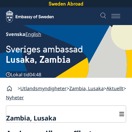
Sweden Abroad
Svenska
English
Sveriges ambassad
Lusaka, Zambia
Lokal tid
04:48
Utlandsmyndigheter
Zambia, Lusaka
Aktuellt
Nyheter
Zambia, Lusaka
Aktuellt