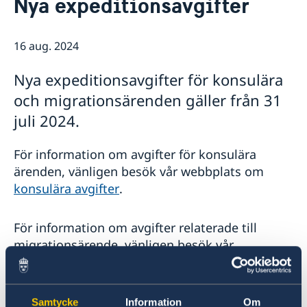
Nya expeditionsavgifter
Om oss
GDPR - Dataskyddspolicy
Så stöttar vi svenska företag
16 aug. 2024
Vi är en resurs för svenska företag
Aktuellt
Team Sweden
Nyheter
Nya expeditionsavgifter för konsulära
Så kan du få stöd
och migrationsärenden gäller från 31
Svenska företag i Vietnam
Anmäl handelshinder
juli 2024.
För information om avgifter för konsulära
ärenden, vänligen besök vår webbplats om
konsulära avgifter
.
För information om avgifter relaterade till
migrationsärende, vänligen besök vår
webbplats om
ansökningsavgifter för migration
.
Samtycke
Information
Om