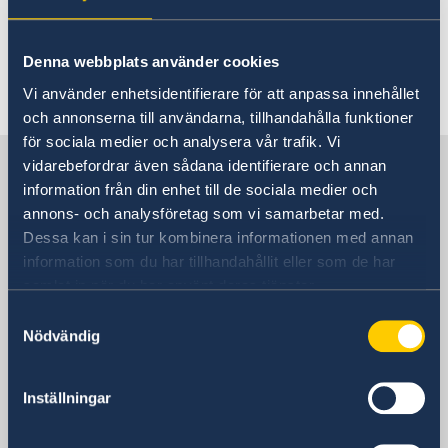
För grundläggande information om om avgifter,
vänligen besök webbplats om
avgifter
.
Denna webbplats använder cookies
Senast uppdaterad 16 aug. 2024, 08.30
Vi använder enhetsidentifierare för att anpassa innehållet
och annonserna till användarna, tillhandahålla funktioner
för sociala medier och analysera vår trafik. Vi
Sverige i Vietnam, Hanoi
vidarebefordrar även sådana identifierare och annan
information från din enhet till de sociala medier och
annons- och analysföretag som vi samarbetar med.
Sveriges ambassad
Dessa kan i sin tur kombinera informationen med annan
information som du har tillhandahållit eller som de har
Besöksadress
samlat in när du har använt deras tjänster.
Daeha Business Center, 15 våningen
Samtyckesval
360 Kim Ma
Nödvändig
Giang Vo ward
Hanoi
Inställningar
Vietnam
Postadress