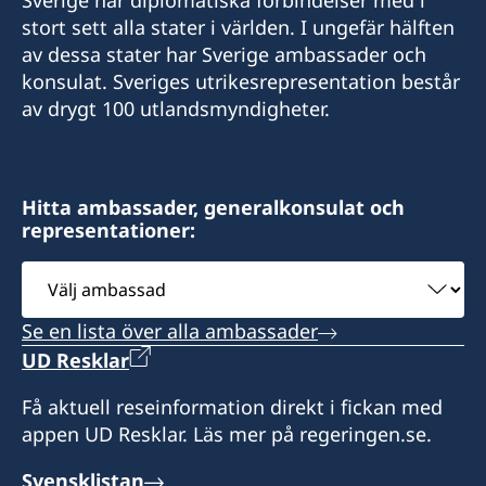
E-post:
stort sett alla stater i världen. I ungefär hälften
av dessa stater har Sverige ambassader och
honoraryconsulateswedenhcmc@gmail.com
konsulat. Sveriges utrikesrepresentation består
Honorary Consulate General of Sweden
av drygt 100 utlandsmyndigheter.
15 Le Thanh Ton Street
Sai Gon Ward
Ho Chi Minh City
Hitta ambassader, generalkonsulat och
representationer:
Besökstider (endast tidsbokning):
Välj
Måndag- fredag kl. 10:00-11:30
ambassad
Tisdag - torsdag kl. 13:30-15:30
Se en lista över alla ambassader
UD Resklar
Telefontid:
Måndag, torsdag och fredag kl. 10:00-11:30
Få aktuell reseinformation direkt i fickan med
Måndag: 13:30-15:30
appen UD Resklar. Läs mer på regeringen.se.
Konsulatet tar emot och hanterar konsulära
Svensklistan