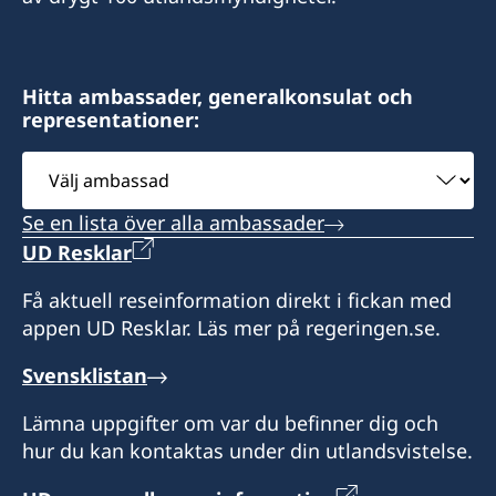
Dallas, TX 75214
USA
Hitta ambassader, generalkonsulat och
Distrikt: Norra Texas.
representationer:
Besök via tidsbokning endast.
Välj
ambassad
Se en lista över alla ambassader
UD Resklar
Få aktuell reseinformation direkt i fickan med
appen UD Resklar. Läs mer på regeringen.se.
Svensklistan
Lämna uppgifter om var du befinner dig och
hur du kan kontaktas under din utlandsvistelse.