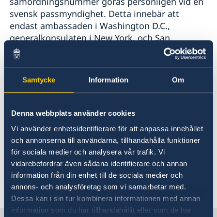
samordningsnummer göras personligen vid en
svensk passmyndighet. Detta innebär att
endast ambassaden i Washington D.C.,
generalkonsulaten i New York, och San
Francisco får ta emot och handlägga dessa
ansökningar. Senare när generalkonsulatet i
Houston kommer att ta emot ansökningar om
Samtycke
Information
Om
samordningsnummer, så kommer information
läggas upp här på hemsidan.
Denna webbplats använder cookies
Information om samordningsnummer och hur
Vi använder enhetsidentifierare för att anpassa innehållet
man kan ansöka finns på
och annonserna till användarna, tillhandahålla funktioner
Ansökan om samordningsnummer i USA -
för sociala medier och analysera vår trafik. Vi
Sweden Abroad
vidarebefordrar även sådana identifierare och annan
information från din enhet till de sociala medier och
Senast uppdaterad 15 juli 2025, 04.56
annons- och analysföretag som vi samarbetar med.
Dessa kan i sin tur kombinera informationen med annan
information som du har tillhandahållit eller som de har