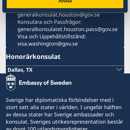
E-postadress
Avvisa
Allmänna frågor och Provisoriska Pass:
generalkonsulat.houston@gov.se
Konsulära och Passfrågor:
generalkonsulatet.houston.pass@gov.se
Visa och Uppehållstillstånd:
visa.washington@gov.se
Honorärkonsulat
Dallas, TX
Tel:
+1 (214) 308-2590
Sverige har diplomatiska förbindelser med i
E-post:
stort sett alla stater i världen. I ungefär hälften
av dessa stater har Sverige ambassader och
dallas@consulateofsweden.org
konsulat. Sveriges utrikesrepresentation består
6301 Gaston Avenue, suite 1322, West Tower,
av drygt 100 utlandsmyndigheter.