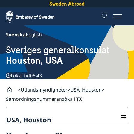
Sweden Abroad
Svenska
English
Sveriges generalkonsulat
Houston, USA
Lokal tid
06:43
Utlandsmyndigheter
USA, Houston
Samordningsnummeransöka i TX
USA, Houston
Kontakt & öppettider