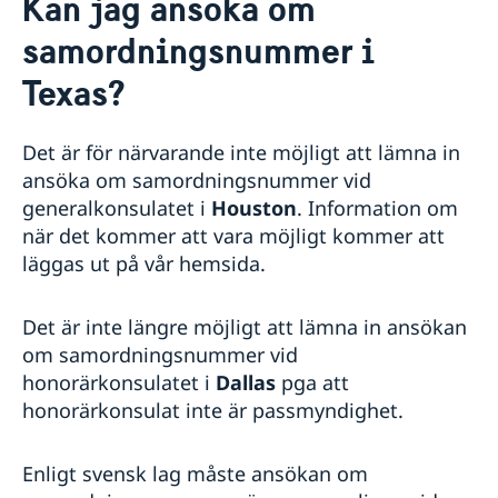
Kan jag ansöka om
Om oss
samordningsnummer i
Lediga tjänster
Så stöttar vi svenska företag
Dataskyddspolicy (GDPR)
Texas?
Vi är en resurs för svenska företag
Aktuellt
Team Sweden
Rösta i Texas
Främjarverksamhet
Så kan du få stöd
Kalendarium
Det är för närvarande inte möjligt att lämna in
Svenska företag i Texas
Nyheter
ansöka om samordningsnummer vid
Anmäl handelshinder
generalkonsulatet i
Houston
. Information om
när det kommer att vara möjligt kommer att
läggas ut på vår hemsida.
Det är inte längre möjligt att lämna in ansökan
om samordningsnummer vid
honorärkonsulatet i
Dallas
pga att
honorärkonsulat inte är passmyndighet.
Enligt svensk lag måste ansökan om