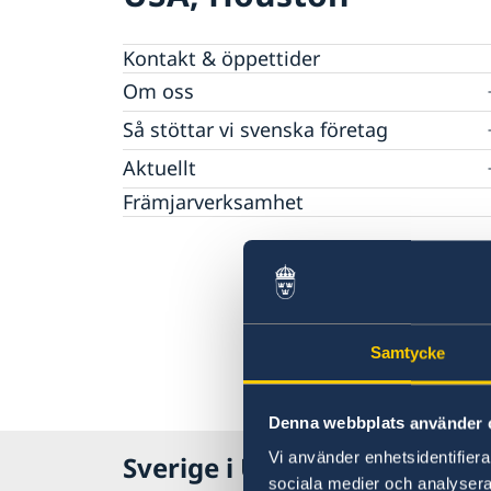
Kontakt & öppettider
Om oss
Lediga tjänster
Så stöttar vi svenska företag
Dataskyddspolicy (GDPR)
Vi är en resurs för svenska företag
Aktuellt
Team Sweden
Rösta i Texas
Främjarverksamhet
Så kan du få stöd
Kalendarium
Svenska företag i Texas
Nyheter
Anmäl handelshinder
Samtycke
Denna webbplats använder 
Vi använder enhetsidentifierar
Sverige i USA, Houston
sociala medier och analysera 