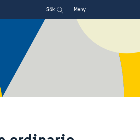
Sök
Meny
m ordinarie