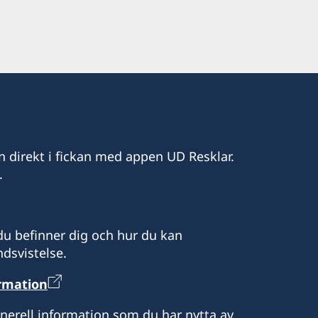
n direkt i fickan med appen UD Resklar.
.
u befinner dig och hur du kan
dsvistelse.
ormation
enerell information som du har nytta av