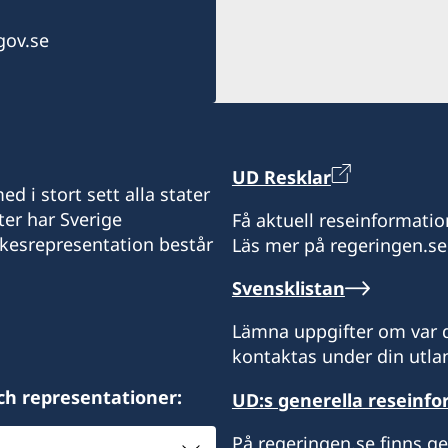
gov.se
UD Resklar
d i stort sett alla stater
ter har Sverige
Få aktuell reseinformatio
ikesrepresentation består
Läs mer på regeringen.se
Svensklistan
Lämna uppgifter om var d
kontaktas under din utlan
ch representationer:
UD:s generella reseinf
På regeringen.se finns g