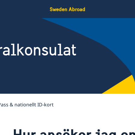
Sweden Abroad
ralkonsulat
Pass & nationellt ID-kort
Hur ansöker jag o