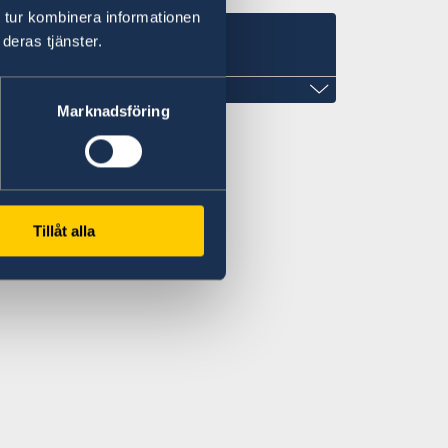
 tur kombinera informationen
deras tjänster.
Marknadsföring
Tillåt alla
en.org
e 1322, West Tower,
dast.