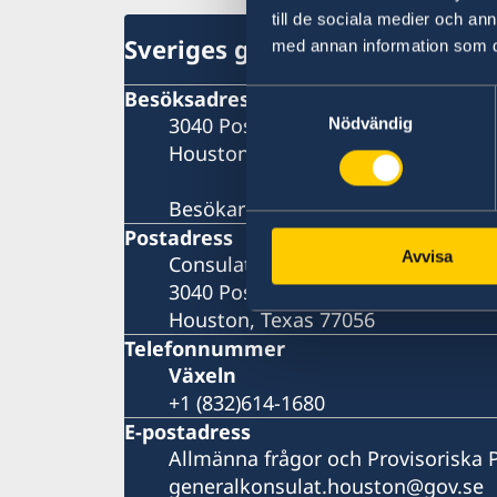
till de sociala medier och a
Sveriges generalkonsulat
med annan information som du 
Besöksadress
Samtyckesval
3040 Post Oak Boulevard
Nödvändig
Houston
Besökare tas endast emot efter ti
Postadress
Avvisa
Consulate General of Sweden
3040 Post Oak Boulevard
Houston, Texas 77056
Telefonnummer
Växeln
+1 (832)614-1680
E-postadress
Allmänna frågor och Provisoriska 
generalkonsulat.houston@gov.se