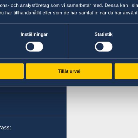
nnons- och analysföretag som vi samarbetar med. Dessa kan i sin
Honorärkonsulat
har tillhandahållit eller som de har samlat in när du har använt 
Dallas, TX
Inställningar
Statistik
Tel:
+1 (214) 308-2590
dsbokning.
E-post:
Tillåt urval
dallas@consulateofswed
6301 Gaston Avenue, suit
Dallas, TX 75214
USA
Distrikt: Norra Texas.
Pass:
Besök via tidsbokning en