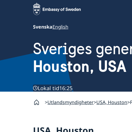
Svenska
English
Sveriges gene
Houston, USA
Lokal tid
16:25
Utlandsmyndigheter
USA, Houston
USA, Houston