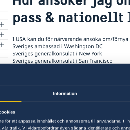
pass & nationellt 
I USA kan du för närvarande ansöka om/förnya pa
Sveriges ambassad i Washington DC
Sveriges generalkonsulat i New York
Sveriges generalkonsulat i San Francisco
Du hittar deras kontaktuppgifter på
Ansök om/förnya pass och id-kort - Sweden Ab
Information
Senast uppdaterad 15 juli 2025, 04.56
cookies
e för att anpassa innehållet och annonserna till användarna, tillh
vår trafik. Vi vidarebefordrar även sådana identifierare och anna