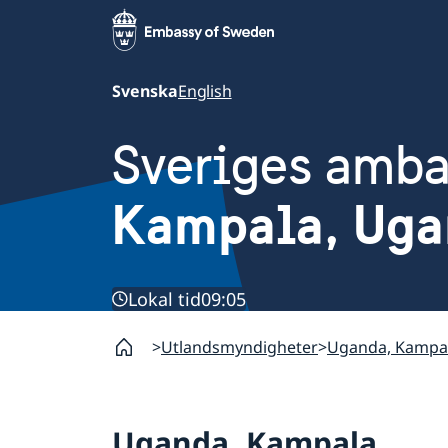
Svenska
English
Sveriges amb
Kampala, Uga
Lokal tid
09:05
Utlandsmyndigheter
Uganda, Kampa
Uganda, Kampala