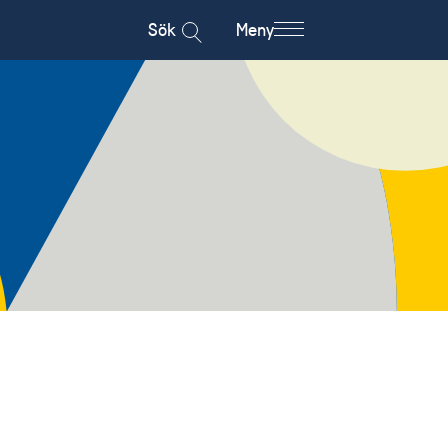
Sök
Meny