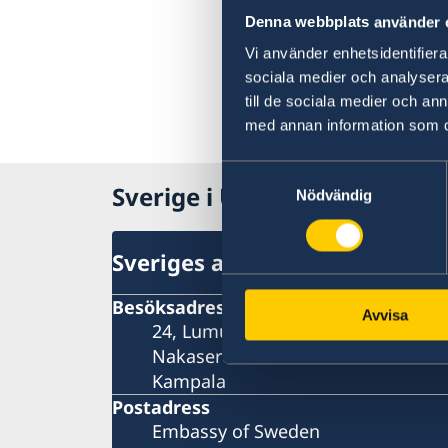
Denna webbplats använder 
Vi använder enhetsidentifierar
sociala medier och analysera 
till de sociala medier och a
med annan information som du 
Samtyckesval
Sverige i Uganda
Nödvändig
Sveriges ambassad
Besöksadress
Avvisa
24, Lumumba Avenue
Nakasero
Kampala
Postadress
Embassy of Sweden