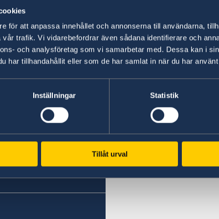
cookies
08 dec. 2021
e för att anpassa innehållet och annonserna till användarna, tillh
vår trafik. Vi vidarebefordrar även sådana identifierare och anna
Ambassaden stängd 8 december 202
nnons- och analysföretag som vi samarbetar med. Dessa kan i sin
har tillhandahållit eller som de har samlat in när du har använt 
«
1
2
...
5
6
7
8
9
»
Inställningar
Statistik
Svenska konsulat
Bangui
Tillåt urval
Telefon:
N'Djamena
Telefon:
+236-75510494
+235 63 74 88 49
E-post: