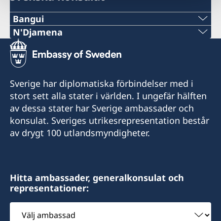
Bangui
Telefon:
N'Djamena
Telefon:
+236-75510494
+235 63 74 88 49
E-post:
Sverige har diplomatiska förbindelser med i
Telefon:
stort sett alla stater i världen. I ungefär hälften
c.mararv@gmail.com
av dessa stater har Sverige ambassader och
+235 66 30 67 41
Honorärkonsul Charlotte Mararv
konsulat. Sveriges utrikesrepresentation består
av drygt 100 utlandsmyndigheter.
E-post:
Postadress:
sddurand@hotmail.fr
Consulat de Suède, B.P. 278, Relais SICA,
Bangui, République centrafricaine
Honorärkonsul Sara Durand
Hitta ambassader, generalkonsulat och
representationer:
Besöksadress:
Postadress: Consulat de Suède, B.P. 1935,
Consulat de Suède, Karakanji, Avenue de
Välj
N'Djamena, TCHAD
Flandres, Bangui
ambassad