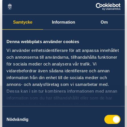
16 dec. 2025
Ambassadens öppettider under
Samtycke
Information
Om
julledigheterna
08 okt. 2025
Denna webbplats använder cookies
Vi använder enhetsidentifierare för att anpassa innehållet
Ambassaden är stängd den 9
och annonserna till användarna, tillhandahålla funktioner
oktober
för sociala medier och analysera vår trafik. Vi
vidarebefordrar även sådana identifierare och annan
information från din enhet till de sociala medier och
«
1
2
3
4
5
...
8
9
»
annons- och analysföretag som vi samarbetar med.
Dessa kan i sin tur kombinera informationen med annan
Sverige i Uganda
information som du har tillhandahållit eller som de har
samlat in när du har använt deras tjänster.
Sveriges ambassad
Samtyckesval
Nödvändig
Besöksadress