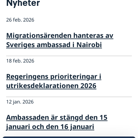
Nyheter
Om oss
Lediga tjänster
Så stöttar vi svenska företag
Praktiktjänstgöring
26 feb. 2026
Vi är en resurs för svenska företag
Aktuellt
Ambassadens personal
Team Sweden
OSL-beskrivning
Nyheter
Migrationsärenden hanteras av
Så kan du få stöd
Sveriges ambassad i Nairobi
Svenska företag i
Anmäl handelshinder
18 feb. 2026
Regeringens prioriteringar i
utrikesdeklarationen 2026
12 jan. 2026
Ambassaden är stängd den 15
januari och den 16 januari