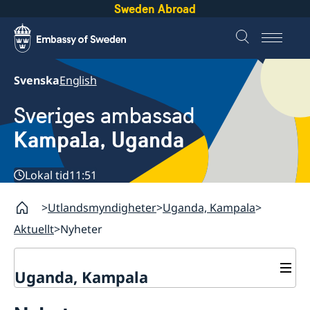
Sweden Abroad
Svenska
English
Sveriges ambassad
Kampala, Uganda
Lokal tid
11:51
Utlandsmyndigheter
Uganda, Kampala
Aktuellt
Nyheter
Uganda, Kampala
Kontakt