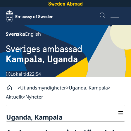
Sweden Abroad
Svenska
English
Sveriges ambassad
Kampala, Uganda
Lokal tid
22:54
Utlandsmyndigheter
Uganda, Kampala
Aktuellt
Nyheter
Uganda, Kampala
Kontakt