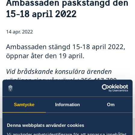
Ambassaden påskstängd den
Om oss
15-18 april 2022
Lediga tjänster
Så stöttar vi svenska företag
Praktiktjänstgöring
Vi är en resurs för svenska företag
Aktuellt
Ambassadens personal
Team Sweden
14 apr. 2022
OSL-beskrivning
Nyheter
Så kan du få stöd
Svenska företag i
Ambassaden stängd 15-18 april 2022,
Anmäl handelshinder
öppnar åter den 19 april.
Vid brådskande konsulära ärenden
vänligen ring vår växel +256 417 700
800 och följ anvisningarna.
Samtycke
Information
Om
Senast uppdaterad 14 apr. 2022, 11.21
Denna webbplats använder cookies
Sverige i Uganda
Vi använder enhetsidentifierare för att anpassa innehållet