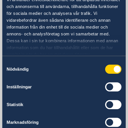
och annonserna till användarna, tillhandahålla funktioner
Sveriges ambassad
för sociala medier och analysera vår trafik. Vi
vidarebefordrar även sådana identifierare och annan
Besöksadress
information från din enhet till de sociala medier och
24, Lumumba Avenue
annons- och analysföretag som vi samarbetar med.
Nakasero
Dessa kan i sin tur kombinera informationen med annan
Kampala
information som du har tillhandahållit eller som de har
Postadress
samlat in när du har använt deras tjänster.
Embassy of Sweden
Samtyckesval
P.O. Box 22669
Nödvändig
Kampala
Uganda
Inställningar
Telefonnummer
+256 417 700 800
Fax
Statistik
+256 417 700 801
E-postadress
Marknadsföring
ambassaden.kampala@gov.se