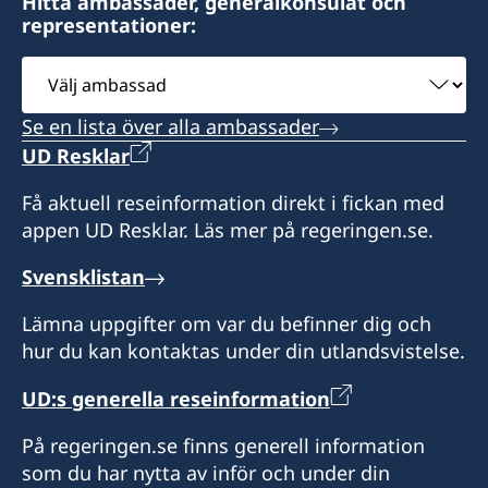
Hitta ambassader, generalkonsulat och
representationer:
Besöksadress:
Postadress: Consulat de Suède, B.P. 1935,
Consulat de Suède, Karakanji, Avenue de
Välj
N'Djamena, TCHAD
Flandres, Bangui
ambassad
Se en lista över alla ambassader
Besöksadress: Route de Mara, N'Djamena
Honorärkonsul
UD Resklar
Expeditionstid: efter överenskommelse
Charlotte Mararv
Få aktuell reseinformation direkt i fickan med
appen UD Resklar. Läs mer på regeringen.se.
Honorärkonsul
Svensklistan
Sara Durand
Lämna uppgifter om var du befinner dig och
hur du kan kontaktas under din utlandsvistelse.
UD:s generella reseinformation
På regeringen.se finns generell information
som du har nytta av inför och under din