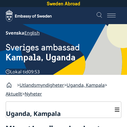
Sweden Abroad
Svenska
English
Sveriges ambassad
Kampala, Uganda
Lokal tid
09:53
Utlandsmyndigheter
Uganda, Kampala
Aktuellt
Nyheter
Uganda, Kampala
Kontakt