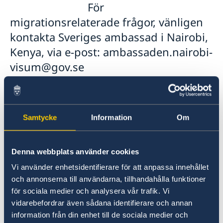
För
migrationsrelaterade frågor, vänligen
kontakta Sveriges ambassad i Nairobi,
Kenya, via e-post: ambassaden.nairobi-
visum@gov.se
Intervjuer och
Samtycke
Information
Om
inlämning av biometri kommer
fortfarande att äga rum vid Sveriges
Denna webbplats använder cookies
ambassad i Kampala. Ansökningar för
Vi använder enhetsidentifierare för att anpassa innehållet
Schengenvisum (turism, affärsresor
och annonserna till användarna, tillhandahålla funktioner
eller besök på upp till 90 dagar)
för sociala medier och analysera vår trafik. Vi
kommer även fortsättningsvis att
vidarebefordrar även sådana identifierare och annan
lämnas in lokalt i Kampala via VFS
information från din enhet till de sociala medier och