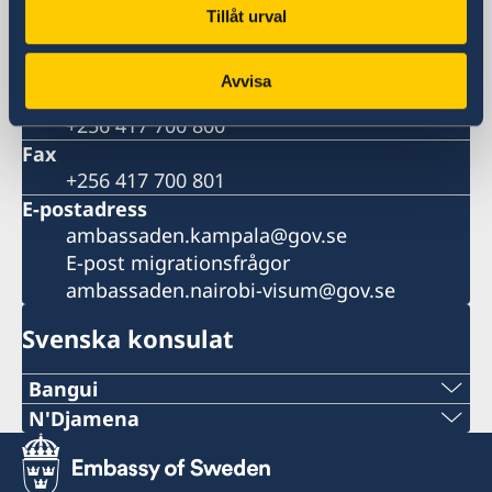
P.O. Box 22669
Tillåt urval
Kampala
Uganda
Avvisa
Telefonnummer
+256 417 700 800
Fax
+256 417 700 801
E-postadress
ambassaden.kampala@gov.se
E-post migrationsfrågor
ambassaden.nairobi-visum@gov.se
Svenska konsulat
Bangui
Telefon:
N'Djamena
Telefon:
+236-75510494