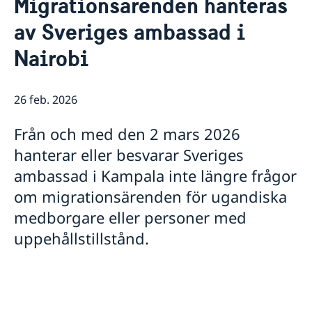
Migrationsärenden hanteras
Om oss
av Sveriges ambassad i
Lediga tjänster
Så stöttar vi svenska företag
Praktiktjänstgöring
Nairobi
Vi är en resurs för svenska företag
Aktuellt
Ambassadens personal
Team Sweden
OSL-beskrivning
Nyheter
Så kan du få stöd
26 feb. 2026
Svenska företag i
Anmäl handelshinder
Från och med den 2 mars 2026
hanterar eller besvarar Sveriges
ambassad i Kampala inte längre frågor
om migrationsärenden för ugandiska
medborgare eller personer med
uppehållstillstånd.