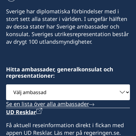
+235 63 74 88 49
E-post:
Sverige har diplomatiska förbindelser med i
Telefon:
stort sett alla stater i världen. I ungefär hälften
c.mararv@gmail.com
av dessa stater har Sverige ambassader och
+235 66 30 67 41
Honorärkonsul Charlotte Mararv
konsulat. Sveriges utrikesrepresentation består
av drygt 100 utlandsmyndigheter.
E-post:
Postadress:
sddurand@hotmail.fr
Consulat de Suède, B.P. 278, Relais SICA,
Bangui, République centrafricaine
Honorärkonsul Sara Durand
Hitta ambassader, generalkonsulat och
representationer:
Besöksadress:
Postadress: Consulat de Suède, B.P. 1935,
Consulat de Suède, Karakanji, Avenue de
Välj
N'Djamena, TCHAD
Flandres, Bangui
ambassad
Se en lista över alla ambassader
Besöksadress: Route de Mara, N'Djamena
Honorärkonsul
UD Resklar
Expeditionstid: efter överenskommelse
Charlotte Mararv
Få aktuell reseinformation direkt i fickan med
appen UD Resklar. Läs mer på regeringen.se.
Honorärkonsul