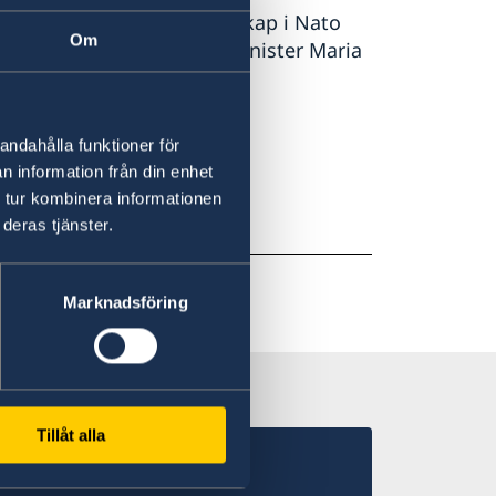
säkerhet. Sveriges medlemskap i Nato
Om
 orolig tid, säger utrikesminister Maria
 på regeringen.se.
andahålla funktioner för
n information från din enhet
 tur kombinera informationen
deras tjänster.
Marknadsföring
Tillåt alla