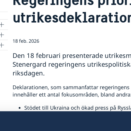
utrikesdeklaratio
18 feb. 2026
Den 18 februari presenterade utrikes
Stenergard regeringens utrikespolitisk
riksdagen.
Deklarationen, som sammanfattar regeringens ut
innehåller ett antal fokusområden, bland andra
Stödet till Ukraina och ökad press på Ryssl
Stärkta samarbeten inom säkerhet och han
Jämställdhet och kvinnors egenmakt.