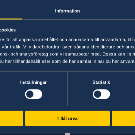
– Vi har valt att värna Sveriges och svenskars 
Information
gör vårt land säkrare. Vi står inte ensamma i en
Malmer Stenergard.
cookies
Läs pressmeddelandet om utrikesdeklarationen
e för att anpassa innehållet och annonserna till användarna, tillh
vår trafik. Vi vidarebefordrar även sådana identifierare och anna
nnons- och analysföretag som vi samarbetar med. Dessa kan i sin
Läs hela utrikesdeklarationen på regeringen.se.
har tillhandahållit eller som de har samlat in när du har använt 
Inställningar
Statistik
Senast uppdaterad 19 feb. 2026, 07.54
Tillåt urval
Svenska konsulat