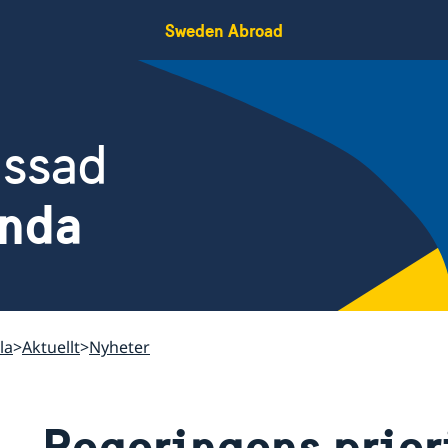
Sweden Abroad
assad
nda
la
Aktuellt
Nyheter
Regeringens priori