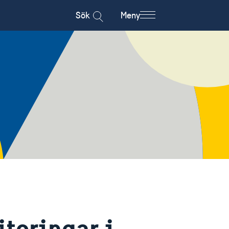
Sök
Meny
teringar i