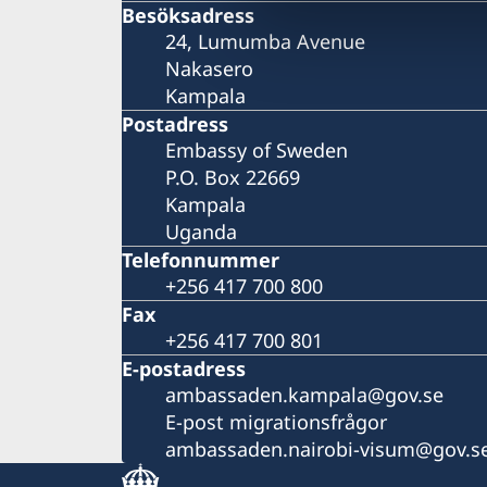
Besöksadress
24, Lumumba Avenue
Nakasero
Kampala
Postadress
Embassy of Sweden
P.O. Box 22669
Kampala
Uganda
Telefonnummer
+256 417 700 800
Fax
+256 417 700 801
E-postadress
ambassaden.kampala@gov.se
E-post migrationsfrågor
ambassaden.nairobi-visum@gov.s