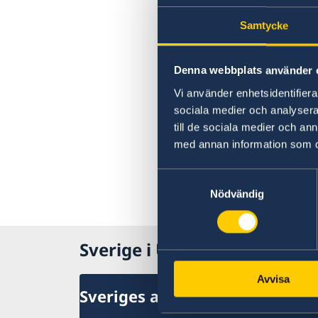
Samtycke
Denna webbplats använder 
Vi använder enhetsidentifierar
sociala medier och analysera 
till de sociala medier och a
med annan information som du 
Samtyckesval
Nödvändig
Sverige i Uganda
Avvisa
Sveriges ambassad