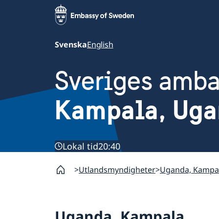
Svenska
English
Sveriges amb
Kampala, Uga
Lokal tid
20:40
Utlandsmyndigheter
Uganda, Kampa
Uganda, Kampala