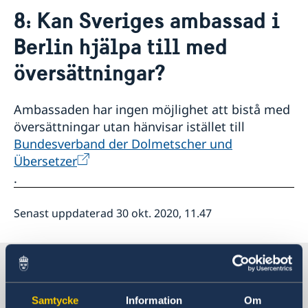
Aktuellt
8: Kan Sveriges ambassad i
Ändrade öppettider
Kontakt & öppettider
Berlin hjälpa till med
Val 2026
Våra konsulat
Om oss
Reseinformation till svenskar
Presskontakter
översättningar?
Sverige i Tyskland
Lediga tjänster
Svensk- och engelsktalande advokater i Tyskland
Så stöttar vi svenska företag
Svenska kyrkor
Ambassaden har ingen möjlighet att bistå med
Anmäl handelshinder
SWEA
översättningar utan hänvisar istället till
Så kan du få stöd
Svenskar i världen
Bundesverband der Dolmetscher und
Team Sweden i Tyskland
Svenska skolor och skolföreningar
Übersetzer
Vi är en resurs för svenska företag
.
Senast uppdaterad 30 okt. 2020, 11.47
Sverige i Tyskland
Samtycke
Information
Om