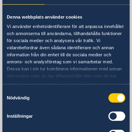
Sveriges ambassad
Besöksadress
Denna webbplats använder cookies
Rauchstraße 1
Vi använder enhetsidentifierare för att anpassa innehållet
10787 Berlin
och annonserna till användarna, tillhandahålla funktioner
Postadress
för sociala medier och analysera vår trafik. Vi
Schwedische Botschaft
vidarebefordrar även sådana identifierare och annan
Rauchstraße 1
information från din enhet till de sociala medier och
10787 Berlin
annons- och analysföretag som vi samarbetar med.
Tyskland
Dessa kan i sin tur kombinera informationen med annan
Telefonnummer
information som du har tillhandahållit eller som de har
+49 (0) 30 50 50 60
samlat in när du har använt deras tjänster.
E-postadress
Samtyckesval
ambassaden.berlin(a)gov.se
Nödvändig
Inställningar
Svenska konsulat