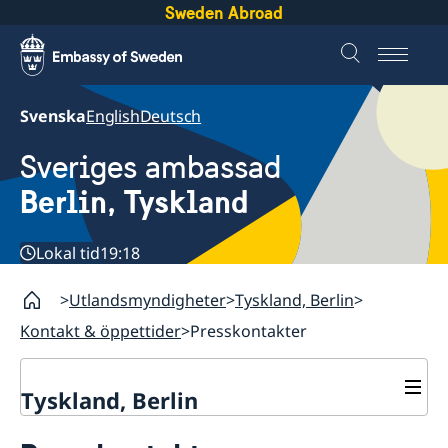
Sweden Abroad
Svenska
English
Deutsch
Sveriges ambassad
Berlin, Tyskland
Lokal tid
19:18
Utlandsmyndigheter
Tyskland, Berlin
Kontakt & öppettider
Presskontakter
Tyskland, Berlin
Aktuellt