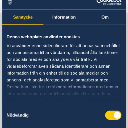
Senast uppdaterad 19 feb. 2024, 16.22
Samtycke
Information
Om
Sverige i Tyskland
Denna webbplats använder cookies
Sveriges ambassad
Vi använder enhetsidentifierare för att anpassa innehållet
och annonserna till användarna, tillhandahålla funktioner
Besöksadress
för sociala medier och analysera vår trafik. Vi
Rauchstraße 1
vidarebefordrar även sådana identifierare och annan
10787 Berlin
information från din enhet till de sociala medier och
Postadress
annons- och analysföretag som vi samarbetar med.
Schwedische Botschaft
Dessa kan i sin tur kombinera informationen med annan
Rauchstraße 1
information som du har tillhandahållit eller som de har
10787 Berlin
samlat in när du har använt deras tjänster.
Tyskland
Samtyckesval
Telefonnummer
Nödvändig
+49 (0) 30 50 50 60
E-postadress