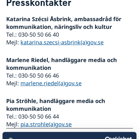
Presskontakter
Ändrade öppettider
Kontakt & öppettider
Val 2026
Våra konsulat
Reseinformation till svenskar
Katarina Szécsi Åsbrink, ambassadråd för
Presskontakter
Lediga tjänster
kommunikation, näringsliv och kultur
Om oss
Tel.: 030-50 50 66 40
Sverige i Tyskland
Mejl:
katarina.szecsi-asbrink(a)gov.se
Svensk- och engelsktalande advokater i Tyskland
Så stöttar vi svenska företag
Svenska kyrkor
Anmäl handelshinder
Marlene Riedel, handläggare media och
SWEA
Så kan du få stöd
kommunikation
Svenskar i världen
Team Sweden i Tyskland
Tel.: 030-50 50 66 46
Svenska skolor och skolföreningar
Vi är en resurs för svenska företag
Mejl:
marlene.riedel(a)gov.se
Pia Ströhle, handläggare media och
kommunikation
Tel.: 030-50 50 66 44
Mejl:
pia.strohle(a)gov.se