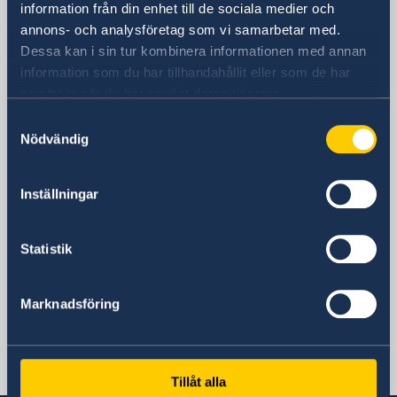
information från din enhet till de sociala medier och
annons- och analysföretag som vi samarbetar med.
Dessa kan i sin tur kombinera informationen med annan
Sveriges ambassad
information som du har tillhandahållit eller som de har
Besöksadress
samlat in när du har använt deras tjänster.
Dar Nordique
Samtyckesval
Rue du Lac Neuchâtel
Nödvändig
Tunis
Postadress
Inställningar
Sveriges Ambassad Tunis
Dar Nordique
Rue du Lac Neuchâtel
Statistik
1053 Les Berges du Lac
Tunis, Tunisien
Marknadsföring
Telefonnummer
+216 71 121 300
E-postadress
ambassaden.tunis@gov.se
Tillåt alla