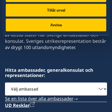
Tillåt urval
Sverige har diplomatiska förbindelser med i
Avvisa
stort sett alla stater i världen. I ungefär hälften
av dessa stater har Sverige ambassader och
konsulat. Sveriges utrikesrepresentation består
av drygt 100 utlandsmyndigheter.
Hitta ambassader, generalkonsulat och
representationer:
Välj
ambassad
Se en lista över alla ambassader
UD Resklar