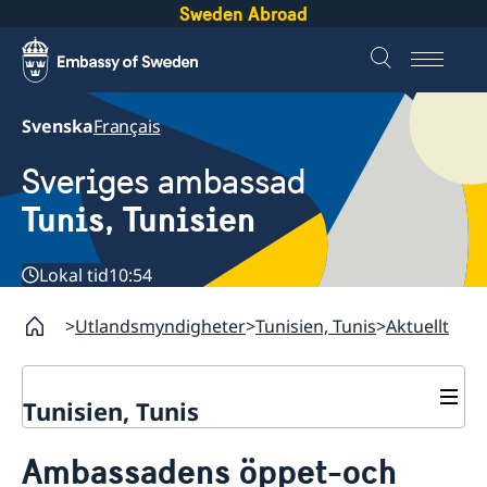
Sweden Abroad
Svenska
Français
Sveriges ambassad
Tunis, Tunisien
Lokal tid
10:54
Utlandsmyndigheter
Tunisien, Tunis
Aktuellt
Tunisien, Tunis
Kontakt
Ambassadens öppet-och
Om oss