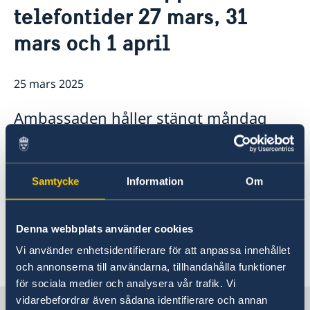
Så stöttar vi svenska företag
telefontider 27 mars, 31
Vi är en resurs för svenska företag
Aktuellt
mars och 1 april
Team Sweden
Så kan du få stöd
Svenska företag i Tunisien
25 mars 2025
Anmäl handelshinder
Ambassaden håller stängt måndag
den 31 mars och tisdagen den 1 april
på grund av Aid-al-Fitr. På torsdag den
27 mars har vi inga telefontider.
Samtycke
Information
Om
Observera att besökstider ska bokas i
förväg.
Denna webbplats använder cookies
Vi använder enhetsidentifierare för att anpassa innehållet
och annonserna till användarna, tillhandahålla funktioner
för sociala medier och analysera vår trafik. Vi
vidarebefordrar även sådana identifierare och annan
Sverige i Tunisien