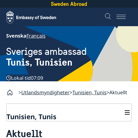
Sweden Abroad
Svenska
Français
Sveriges ambassad
Tunis, Tunisien
Lokal tid
07:09
Utlandsmyndigheter
Tunisien, Tunis
Aktuellt
Tunisien, Tunis
Kontakt
Aktuellt
Om oss