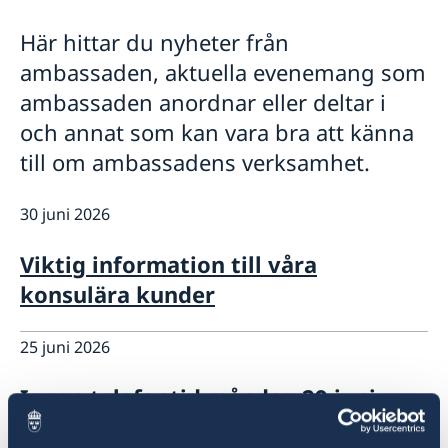
Så stöttar vi svenska företag
Här hittar du nyheter från
Vi är en resurs för svenska företag
Aktuellt
Team Sweden
ambassaden, aktuella evenemang som
Så kan du få stöd
ambassaden anordnar eller deltar i
Svenska företag i Tunisien
och annat som kan vara bra att känna
Anmäl handelshinder
till om ambassadens verksamhet.
30 juni 2026
Viktig information till våra
konsulära kunder
25 juni 2026
Ingen telefontid måndag 29 juni