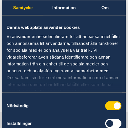
15 maj 2026
Samtycke
Information
Om
Val 2026: Rösta i Tunisien
Denna webbplats använder cookies
11 maj 2026
Vi använder enhetsidentifierare för att anpassa innehållet
Projektanställd främjare söks till
och annonserna till användarna, tillhandahålla funktioner
för sociala medier och analysera vår trafik. Vi
svenska ambassaden i Tunis
vidarebefordrar även sådana identifierare och annan
information från din enhet till de sociala medier och
18 feb. 2026
annons- och analysföretag som vi samarbetar med.
Dessa kan i sin tur kombinera informationen med annan
Regeringens prioriteringar i
information som du har tillhandahållit eller som de har
utrikesdeklarationen 2026
samlat in när du har använt deras tjänster.
Samtyckesval
1
2
3
4
5
...
7
»
Nödvändig
Sverige i Tunisien
Inställningar