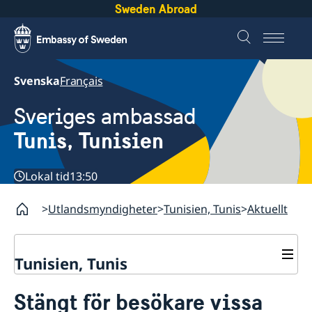
Sweden Abroad
Svenska
Français
Sveriges ambassad
Tunis, Tunisien
Lokal tid
13:50
Utlandsmyndigheter
Tunisien, Tunis
Aktuellt
Tunisien, Tunis
Kontakt
Stängt för besökare vissa
Om oss