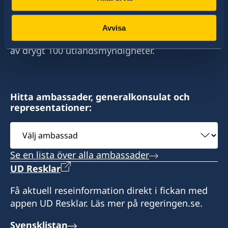
stort sett alla stater i världen. I ungefär hälften
av dessa stater har Sverige ambassader och
Avvisa
konsulat. Sveriges utrikesrepresentation består
av drygt 100 utlandsmyndigheter.
Hitta ambassader, generalkonsulat och
representationer:
Välj
ambassad
Se en lista över alla ambassader
UD Resklar
Få aktuell reseinformation direkt i fickan med
appen UD Resklar. Läs mer på regeringen.se.
Svensklistan