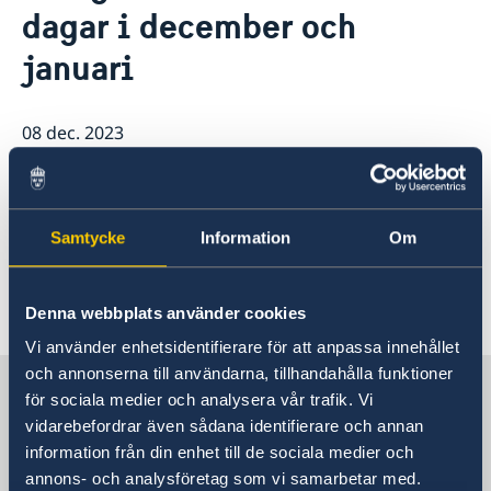
Så stöttar vi svenska företag
dagar i december och
Vi är en resurs för svenska företag
Aktuellt
januari
Team Sweden
Så kan du få stöd
Svenska företag i Tunisien
08 dec. 2023
Anmäl handelshinder
Ambassaden håller stängt för
besökare den 25 och 26 december
Samtycke
Information
Om
samt den 1 och 16 januari.
Denna webbplats använder cookies
Vi använder enhetsidentifierare för att anpassa innehållet
och annonserna till användarna, tillhandahålla funktioner
Sverige i Tunisien
för sociala medier och analysera vår trafik. Vi
vidarebefordrar även sådana identifierare och annan
information från din enhet till de sociala medier och
Sveriges ambassad
annons- och analysföretag som vi samarbetar med.