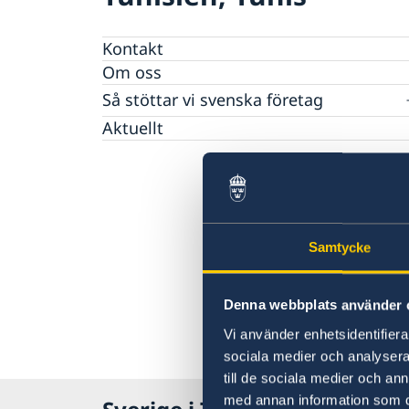
Kontakt
Om oss
Så stöttar vi svenska företag
Vi är en resurs för svenska företag
Aktuellt
Team Sweden
Så kan du få stöd
Svenska företag i Tunisien
Anmäl handelshinder
Samtycke
Denna webbplats använder 
Vi använder enhetsidentifierar
sociala medier och analysera 
till de sociala medier och a
med annan information som du 