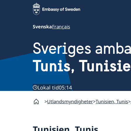
Svenska
Français
Sveriges amb
Tunis, Tunisi
Lokal tid
05:14
Utlandsmyndigheter
Tunisien, Tunis
Tunisien, Tunis