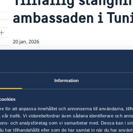
ambassaden i Tun
20 jan. 2026
Ambassaden stängt tisdag 20 januari
Ambassaden vill informera om att verksamheten
kraftiga ovädret i Tunis.
Information
Svenska medborgare som befinner sig i en aku
UD:s konsulära jour på telefon +46 8 405 50 05 
cookies
e för att anpassa innehållet och annonserna till användarna, tillh
Senast uppdaterad 20 jan. 2026, 08.49
vår trafik. Vi vidarebefordrar även sådana identifierare och anna
nnons- och analysföretag som vi samarbetar med. Dessa kan i sin
har tillhandahållit eller som de har samlat in när du har använt 