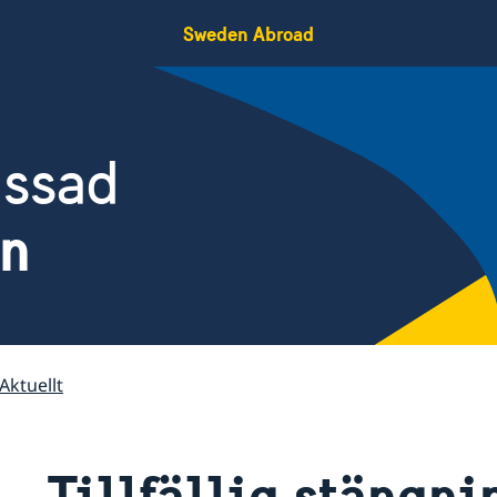
Sweden Abroad
assad
en
Aktuellt
Tillfällig stängni