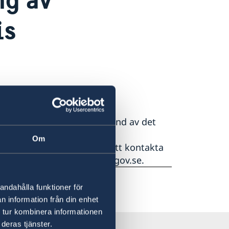
is
 håller stängt idag på grund av det
Om
t nödsituation uppmanas att kontakta
eller via e‑post ud-jouren@gov.se.
andahålla funktioner för
n information från din enhet
 tur kombinera informationen
deras tjänster.