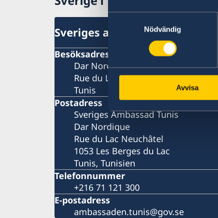
Sverige i Tunisien
Samtyckesval
Nödvändig
Sveriges ambassad
Besöksadress
Dar Nordique
Rue du Lac Neuchâtel
Avvisa
Tunis
Postadress
Sveriges Ambassad Tunis
Dar Nordique
Rue du Lac Neuchâtel
1053 Les Berges du Lac
Tunis, Tunisien
Telefonnummer
+216 71 121 300
E-postadress
ambassaden.tunis@gov.se