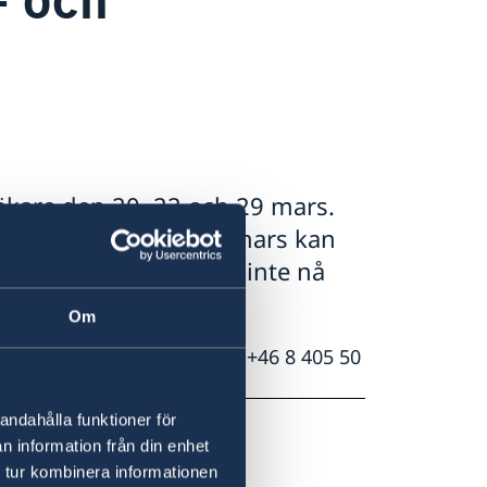
ökare den 20, 22 och 29 mars.
lt dessa dagar. Den 21 mars kan
a 10-12, men du kan inte nå
Om
akta UD Jouren på telefon +46 8 405 50
andahålla funktioner för
n information från din enhet
 tur kombinera informationen