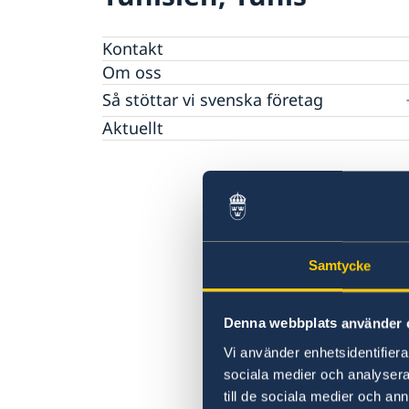
Kontakt
Om oss
Så stöttar vi svenska företag
Vi är en resurs för svenska företag
Aktuellt
Team Sweden
Så kan du få stöd
Svenska företag i Tunisien
Anmäl handelshinder
Samtycke
Denna webbplats använder 
Vi använder enhetsidentifierar
sociala medier och analysera 
till de sociala medier och a