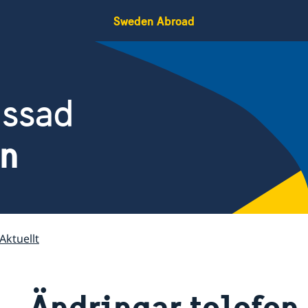
Sweden Abroad
assad
en
Aktuellt
Ändringar telefon