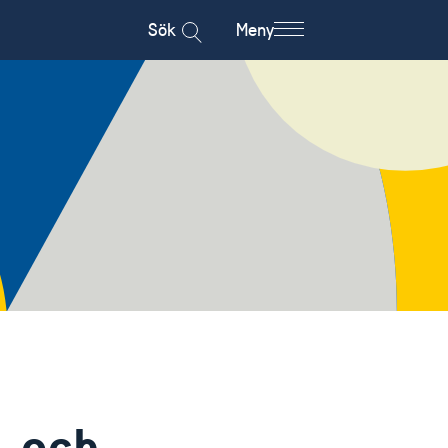
Sök
Meny
- och