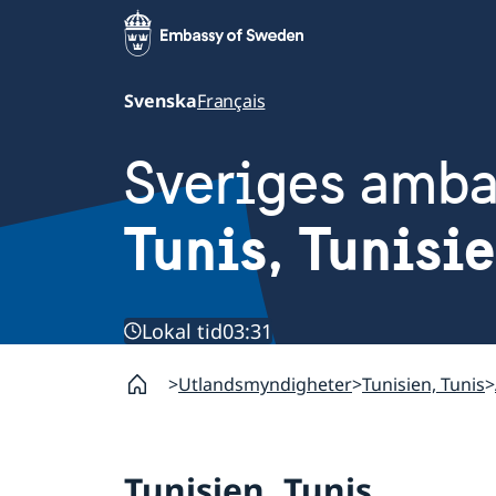
Svenska
Français
Sveriges amb
Tunis, Tunisi
Lokal tid
03:31
Utlandsmyndigheter
Tunisien, Tunis
Tunisien, Tunis