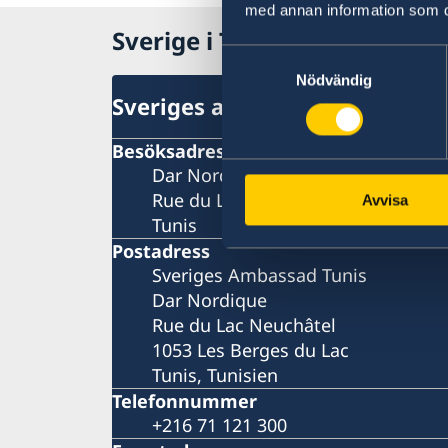
med annan information som du 
Sverige i Tunisien
Samtyckesval
Nödvändig
Sveriges ambassad
Besöksadress
Dar Nordique
Rue du Lac Neuchâtel
Avvisa
Tunis
Postadress
Sveriges Ambassad Tunis
Dar Nordique
Rue du Lac Neuchâtel
1053 Les Berges du Lac
Tunis, Tunisien
Telefonnummer
+216 71 121 300