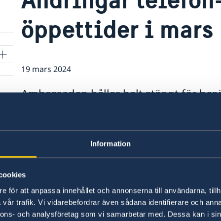
öppettider i mars
19 mars 2024
Ambassaden håller helt stängt för bes
Besöks- och telefontid är alltså instäl
du komma på besök under öppettidern
oss under telefontid.
Information
Svenskar i en akut nödsituation uppmanas kont
05 eller maila ud-jouren@gov.se.
cookies
e för att anpassa innehållet och annonserna till användarna, tillh
vår trafik. Vi vidarebefordrar även sådana identifierare och anna
Senast uppdaterad 19 mars 2024, 17.21
nnons- och analysföretag som vi samarbetar med. Dessa kan i sin