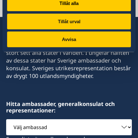
Tillåt alla
Facebook
Instagram
Twitter
Tillåt urval
Avvisa
Sverige har diplomatiska förbindelser med i
stort sett alla stater i världen. I ungefär hälften
av dessa stater har Sverige ambassader och
konsulat. Sveriges utrikesrepresentation består
av drygt 100 utlandsmyndigheter.
Hitta ambassader, generalkonsulat och
representationer:
Välj
ambassad