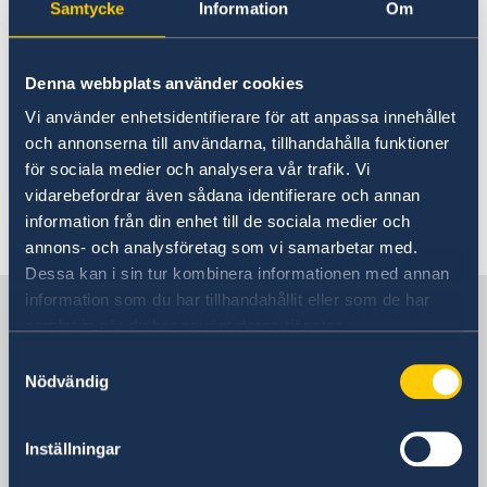
Praktikant till Sveriges ambassad i Prag
Samtycke
Information
Om
höstterminen 2024
Filmvisning under bar himmel: Erotikon
Praktikant till Sveriges ambassad i Prag
Denna webbplats använder cookies
höstterminen 2023
Vi använder enhetsidentifierare för att anpassa innehållet
Handbok mot människohandel
och annonserna till användarna, tillhandahålla funktioner
Sveriges samlade stöd till de jordbävningsdrabbade
för sociala medier och analysera vår trafik. Vi
Sveriges stöd till de jordbävningsdrabbade i Turkiet
vidarebefordrar även sådana identifierare och annan
och Syrien
information från din enhet till de sociala medier och
Utrikesdeklarationen 2023
Rösta i Tjeckien i EU-valet 2024
annons- och analysföretag som vi samarbetar med.
Ambassaden erbjuder praktikplats för HT 2022
Dessa kan i sin tur kombinera informationen med annan
Tjeckien ändrar inreseregler från och med den 15
information som du har tillhandahållit eller som de har
Sverige i Tjeckien
februari
samlat in när du har använt deras tjänster.
Glad Nationaldag!
Samtyckesval
Stefan Löfvens Tal till nationen
Sveriges ambassad
Nödvändig
Nya Coronaviruset - aktuella händelser
"Sustainable Spring" i Prag
Besöksadress
En man som heter Ove
Inställningar
Úvoz 13
Gräns - filmvisning i trädgården
Prag 1- Hradčany