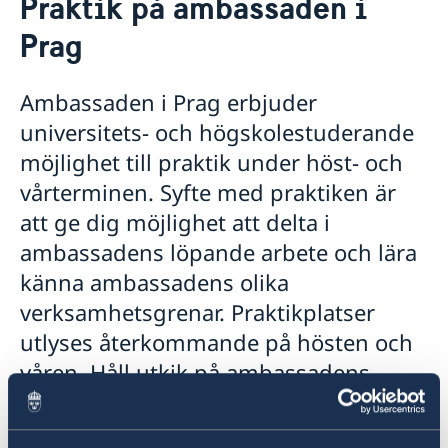
Praktik på ambassaden i
Om oss
Prag
Ambassadören
Försvarsavdelningen
Praktik på ambassaden i Prag
Ambassaden i Prag erbjuder
Dataskyddspolicy (GDPR)
universitets- och högskolestuderande
Så stöttar vi svenska företag
möjlighet till praktik under höst- och
Vi är en resurs för svenska företag
Aktuellt
vårterminen. Syfte med praktiken är
Team Sweden
Nyheter
Så kan du få stöd
att ge dig möjlighet att delta i
Svenska företag i Tjeckien
Adventsgudstjänst på svenska
Nyhetsbrev - Svenskar i världen
ambassadens löpande arbete och lära
Anmäl handelshinder
Filmvisning under bar himmel: Hammarskjöld
känna ambassadens olika
Praktikant sökes!
Nya statsråd på Utrikesdepartementet
verksamhetsgrenar. Praktikplatser
Regeringens prioriteringar i utrikes- och
utlyses återkommande på hösten och
säkerhetspolitiken med anledning av Sveriges
våren. Håll utkik på ambassadens
medlemskap i Nato
Regeringens prioriteringar i utrikesdeklarationen
hemsida och sociala medier.
2024
Luciakonsert i Strahovklostret