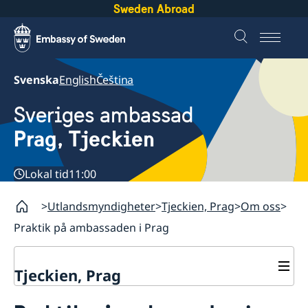
Sweden Abroad
Svenska
English
Čeština
Sveriges ambassad
Prag, Tjeckien
Lokal tid
11:00
Utlandsmyndigheter
Tjeckien, Prag
Om oss
Praktik på ambassaden i Prag
Tjeckien, Prag
Kontakt