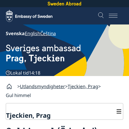
Sweden Abroad
Svenska
English
Čeština
Sveriges ambassad
Prag, Tjeckien
Lokal tid
14:18
Utlandsmyndigheter
Tjeckien, Prag
Gul himmel
Tjeckien, Prag
Kontakt