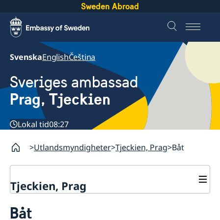
Sweden Abroad
Svenska
English
Čeština
Sveriges ambassad
Prag, Tjeckien
Lokal tid
08:27
Utlandsmyndigheter
Tjeckien, Prag
Båt
Tjeckien, Prag
Kontakt
Båt
Om oss