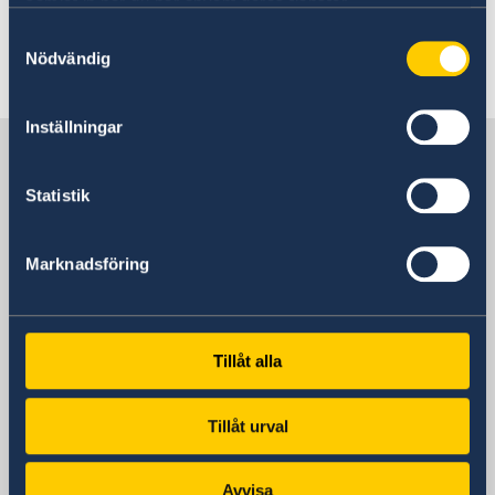
samlat in när du har använt deras tjänster.
museet och Norrköpings konstmuseum.
Samtyckesval
Nödvändig
Senast uppdaterad 30 aug. 2021, 13.29
Inställningar
Sverige i Tjeckien
Statistik
Sveriges ambassad
Marknadsföring
Besöksadress
Úvoz 13
Prag 1- Hradčany
Postadress
Tillåt alla
Sveriges ambassad
Úvoz 13
Tillåt urval
Prag 1- Hradčany
118 00
Avvisa