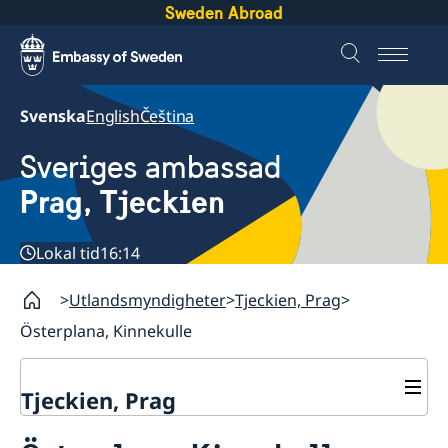
Sweden Abroad
Svenska
English
Čeština
Sveriges ambassad
Prag, Tjeckien
Lokal tid
16:14
Utlandsmyndigheter
Tjeckien, Prag
Österplana, Kinnekulle
Tjeckien, Prag
Kontakt