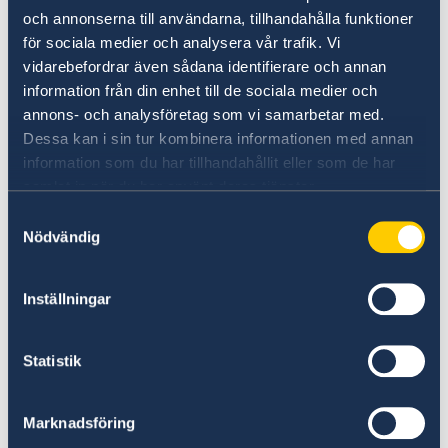
En central uppgift för sektionen för politik,
och annonserna till användarna, tillhandahålla funktioner
handel och främjande är att följa och
för sociala medier och analysera vår trafik. Vi
rapportera om den politiska utvecklingen I
vidarebefordrar även sådana identifierare och annan
Thailand. Det handlar bland annat om
information från din enhet till de sociala medier och
annons- och analysföretag som vi samarbetar med.
inrikespolitik inklusive mänskliga rättigheter,
Dessa kan i sin tur kombinera informationen med annan
utrikespolitik och regionalt samarbete, klimat
information som du har tillhandahållit eller som de har
och miljö samt ekonomi och handel.
samlat in när du har använt deras tjänster.
Samtyckesval
Inom ramen för handelsfrämjande arbetar
Nödvändig
ambassaden i nära samverkan med
Business Sweden
med att hjälpa svenska
företag som är intresserade av våra länder. Chef
Inställningar
för Business Sweden är Sveriges
Handelssekreterare i Thailand, Kacper
Statistik
Pierzynowski.
Marknadsföring
Ambassaden har också ett övergripande