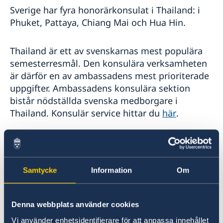
Sverige har fyra honorärkonsulat i Thailand: i
Phuket, Pattaya, Chiang Mai och Hua Hin.
Thailand är ett av svenskarnas mest populära
semesterresmål. Den konsulära verksamheten
är därför en av ambassadens mest prioriterade
uppgifter. Ambassadens konsulära sektion
bistår nödställda svenska medborgare i
Thailand. Konsulär service hittar du
här
.
Allt fler thailändare vill besöka Sverige varje år.
Ambassadens migrationssektion hanterar
ansökningar om bl.a. visum och
Samtycke
Information
Om
uppehållstillstånd. Ambassaden i Bangkok är
en av de svenska utlandsmyndigheter som
handlägger flest migrationsärenden varje år.
Denna webbplats använder cookies
Vi använder enhetsidentifierare för att anpassa innehållet