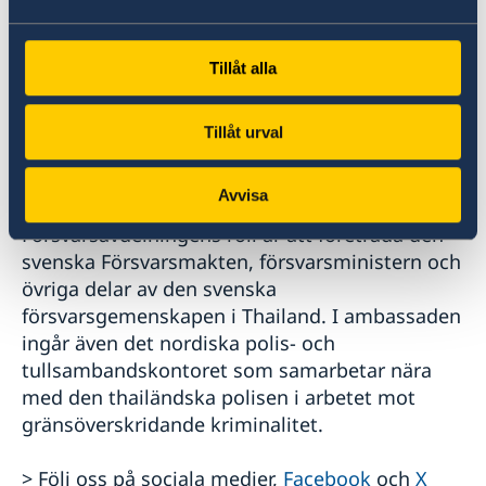
uppdrag att informera om Sverige, underlätta
student- och kulturutbyte samt att främja
svenska politiska intressen. Dit hör mänskliga
Tillåt alla
rättigheter och demokratifrämjande,
miljömässig hållbarhet samt jämställdhet
Tillåt urval
mellan kvinnor och män. Ambassaden finns på
Facebook och X.
Avvisa
Försvarsavdelningens roll är att företräda den
svenska Försvarsmakten, försvarsministern och
övriga delar av den svenska
försvarsgemenskapen i Thailand. I ambassaden
ingår även det nordiska polis- och
tullsambandskontoret som samarbetar nära
med den thailändska polisen i arbetet mot
gränsöverskridande kriminalitet.
> Följ oss på sociala medier,
Facebook
och
X