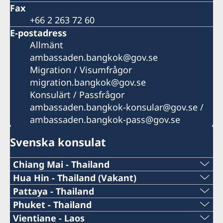
Fax
+66 2 263 72 60
E-postadress
Allmänt
ambassaden.bangkok@gov.se
Migration / Visumfrågor
migration.bangkok@gov.se
Konsulärt / Passfrågor
ambassaden.bangkok-konsular@gov.se /
ambassaden.bangkok-pass@gov.se
Svenska konsulat
Chiang Mai - Thailand
Telefonnummer under arbetstid:
Hua Hin - Thailand (Vakant)
Pattaya - Thailand
Med anledning av vår honorärkonsul
+66 (0)99 378 77 73
Telefonnummer under arbetstid:
Phuket - Thailand
Vajaravudh Sukserees tragiska bortgång är
Telefonnummer under arbetstid:
Vientiane - Laos
Telefonnummer efter arbetstid: